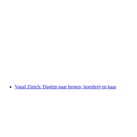
Vanuit Zürich: Rafting-avontuur op de
Lütschine in Interlaken
per persoon
vanaf €279
Vanaf Zürich: Dagtrip naar bergen, boerderij en kaas