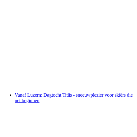
Vanuit Zürich: Dagtocht Meren, Bergen en
Avontuur
per persoon
vanaf €90
Vanaf Luzern: Dagtocht Titlis - sneeuwplezier voor skiërs die
net beginnen