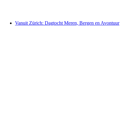
per persoon
vanaf €279
Vanuit Zürich: Dagtocht Meren, Bergen en Avontuur