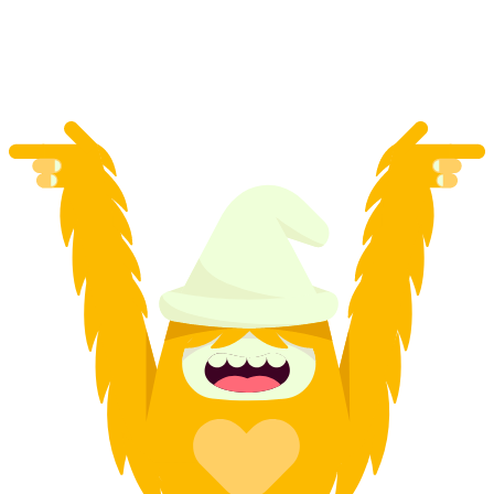
per persoon
vanaf €195