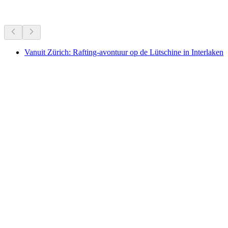
Meer activiteiten
Vanuit Zürich: Rafting-avontuur op de Lütschine in Interlaken