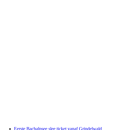
Sneeuwschoenen huren Grindelwald
per persoon
vanaf €12
Eerste Bachalpsee slee ticket vanaf Grindelwald