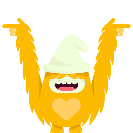
per persoon
vanaf €41