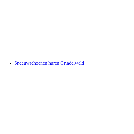
Eenvoudige sneeuwschuiftocht naar het
Wetterhorn
per persoon
vanaf €91
Sneeuwschoenen huren Grindelwald