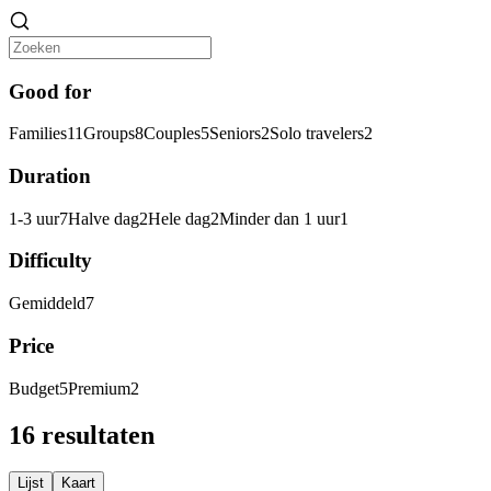
Good for
Families
11
Groups
8
Couples
5
Seniors
2
Solo travelers
2
Duration
1-3 uur
7
Halve dag
2
Hele dag
2
Minder dan 1 uur
1
Difficulty
Gemiddeld
7
Price
Budget
5
Premium
2
16 resultaten
Lijst
Kaart