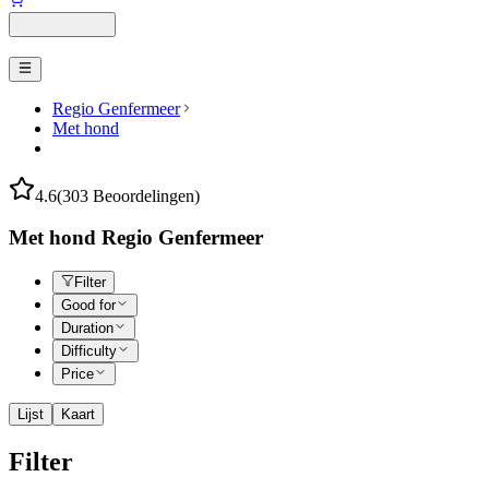
Regio Genfermeer
Met hond
4.6
(303 Beoordelingen)
Met hond Regio Genfermeer
Filter
Good for
Duration
Difficulty
Price
Lijst
Kaart
Filter