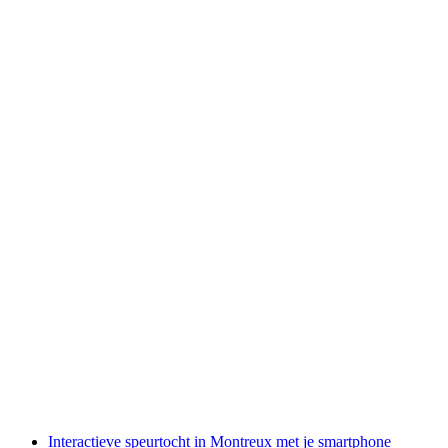
Van Montreux: Riviera Tour Boottocht
per persoon
vanaf €43
Interactieve speurtocht in Montreux met je smartphone