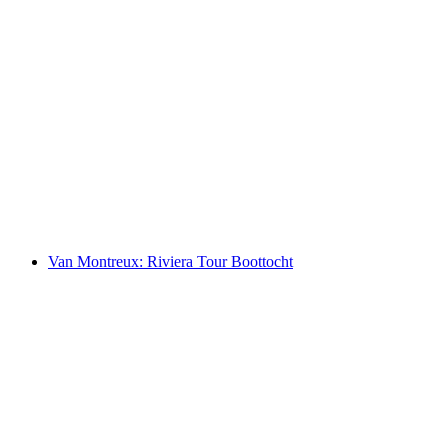
Ticket Montreux - Rochers-de-Naye
per persoon
vanaf €41
Van Montreux: Riviera Tour Boottocht