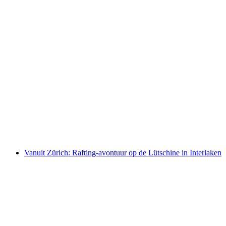
Wijnwandeling in Salgesch
per persoon
vanaf €51
Vanuit Zürich: Rafting-avontuur op de Lütschine in Interlaken