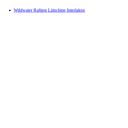
vanaf €279
Wildwater Rafting Lütschine Interlaken