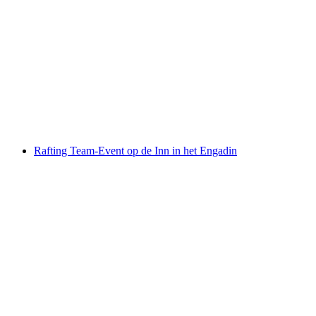
Wildwater Rafting Lütschine Interlaken
per persoon
vanaf €167
Rafting Team-Event op de Inn in het Engadin