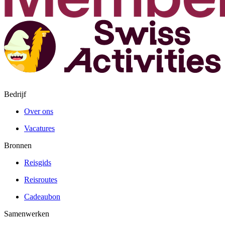
Bedrijf
Over ons
Vacatures
Bronnen
Reisgids
Reisroutes
Cadeaubon
Samenwerken