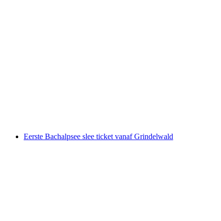
Proefpakket Langlaufen Skating in
Grindelwald
per persoon
vanaf €88
Eerste Bachalpsee slee ticket vanaf Grindelwald