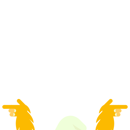
Eerste Bachalpsee slee ticket vanaf Grindelwald
per persoon
vanaf €41