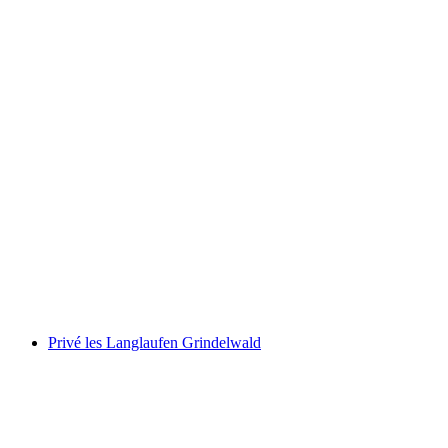
Carvingles 50+ op Grindelwald First
per persoon
vanaf €217
Privé les Langlaufen Grindelwald