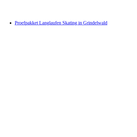
per persoon
vanaf €268
Proefpakket Langlaufen Skating in Grindelwald