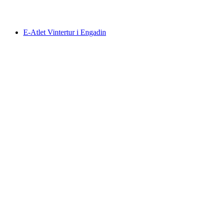
fra NOK 1344
E-Atlet Vintertur i Engadin