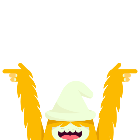
E-Mountainbike-tur hele dagen fra St. Moritz
per person
fra NOK 4274