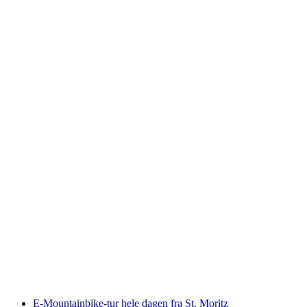
Guidet snøskutertur i Engadin
per person
fra NOK 3053
E-Mountainbike-tur hele dagen fra St. Moritz