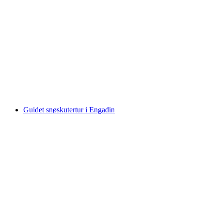
E-Atlet Vintertur i Engadin
per person
fra NOK 3420
Guidet snøskutertur i Engadin