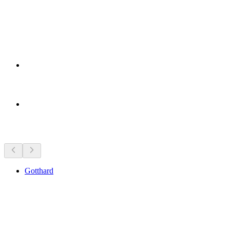
Tempat menarik berhampiran
Gotthard