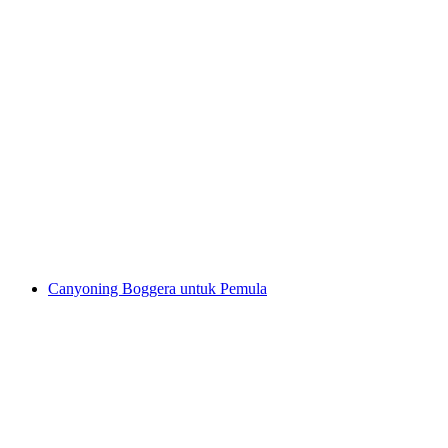
Canyoning di Pontirone Bawah dari Cresciano
per Orang
dari RM 941
Canyoning Boggera untuk Pemula