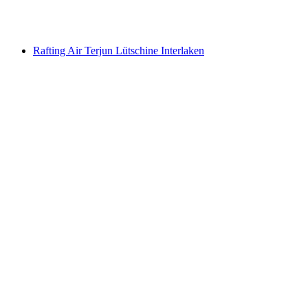
per Orang
dari RM 783
Rafting Air Terjun Lütschine Interlaken