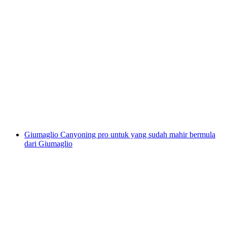
Canyoning untuk yang sudah mahir di
Kanyon Pontirone
per Orang
dari RM 946
Giumaglio Canyoning pro untuk yang sudah mahir bermula
dari Giumaglio