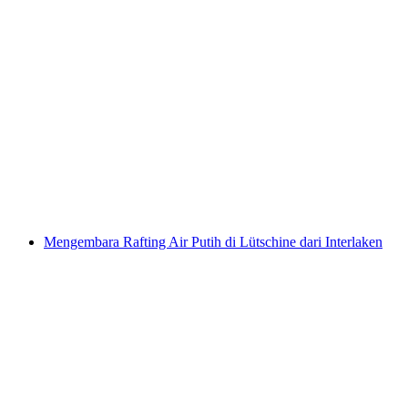
Tiket Taman Tali Rigi
per Orang
dari RM 176
Mengembara Rafting Air Putih di Lütschine dari Interlaken