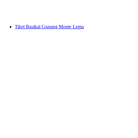
per Orang
dari RM 1182
Tiket Basikal Gunung Monte Lema