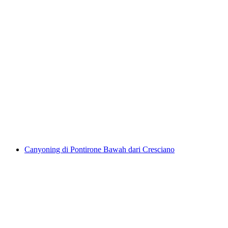
Giumaglio Canyoning pro untuk yang sudah
mahir bermula dari Giumaglio
per Orang
dari RM 1046
Canyoning di Pontirone Bawah dari Cresciano