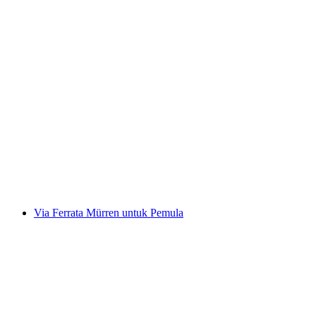
Tiket Basikal Gunung Monte Lema
per Orang
dari RM 121
Via Ferrata Mürren untuk Pemula