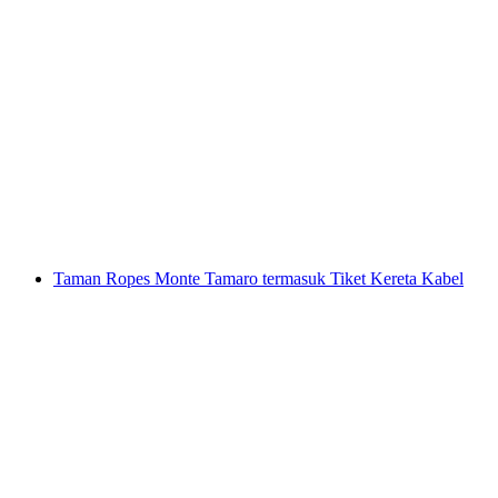
Rafting Air Terjun Lütschine Interlaken
per Orang
dari RM 788
Taman Ropes Monte Tamaro termasuk Tiket Kereta Kabel