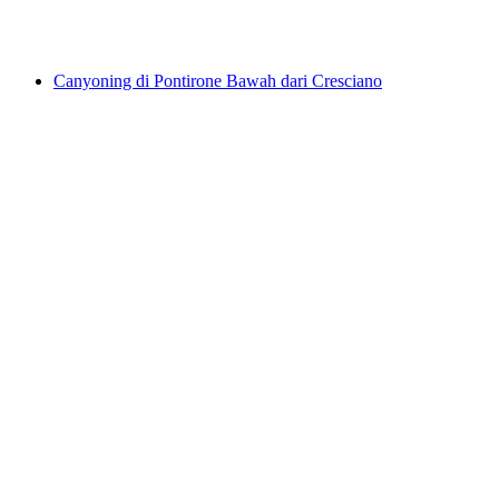
per Orang
dari RM 1046
Canyoning di Pontirone Bawah dari Cresciano