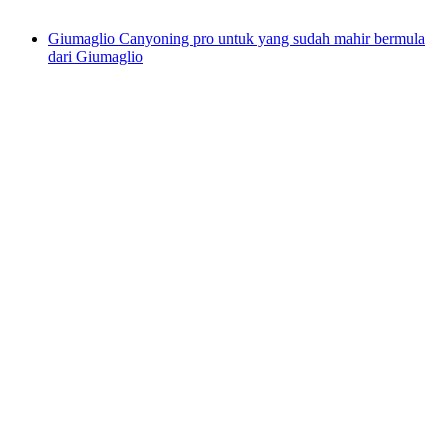
dari RM 893
Giumaglio Canyoning pro untuk yang sudah mahir bermula
dari Giumaglio