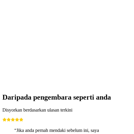
Pontirone Schlucht Canyoning 3 Jam untuk
Pemula
per Orang
dari RM 762
Daripada pengembara seperti anda
Disyorkan berdasarkan ulasan terkini
“Jika anda pernah mendaki sebelum ini, saya