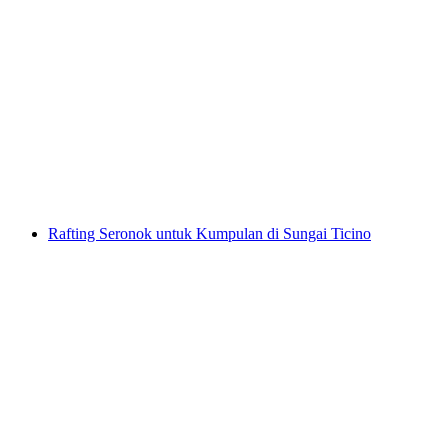
Canyoning Boggera untuk Pemula
per Orang
dari RM 710
Rafting Seronok untuk Kumpulan di Sungai Ticino