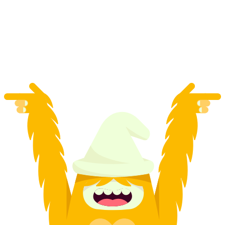
Klettersteig Schweifinen untuk Lanjutan
Zermatt
per Orang
dari RM 948