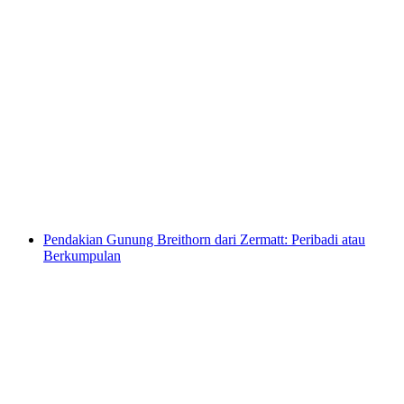
Pusing Fatbike Malam di Zermatt
per Orang
dari RM 2053
Pendakian Gunung Breithorn dari Zermatt: Peribadi atau
Berkumpulan