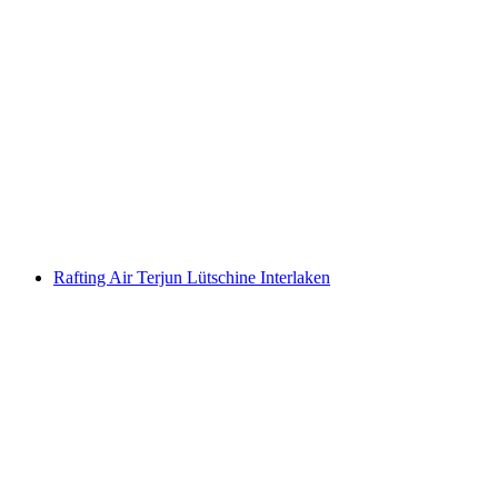
Tiket Taman Tali Rigi
per Orang
dari RM 176
Rafting Air Terjun Lütschine Interlaken