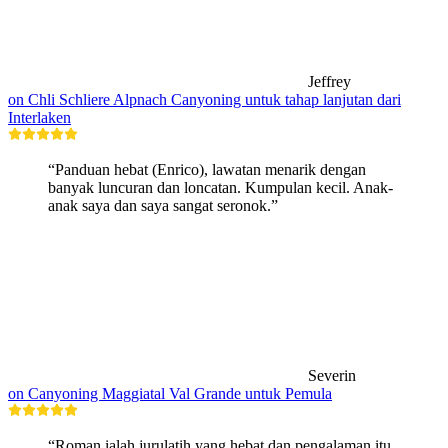
Jeffrey
on Chli Schliere Alpnach Canyoning untuk tahap lanjutan dari
Interlaken
“Panduan hebat (Enrico), lawatan menarik dengan
banyak luncuran dan loncatan. Kumpulan kecil. Anak-
anak saya dan saya sangat seronok.”
Severin
on Canyoning Maggiatal Val Grande untuk Pemula
“Roman ialah jurulatih yang hebat dan pengalaman itu