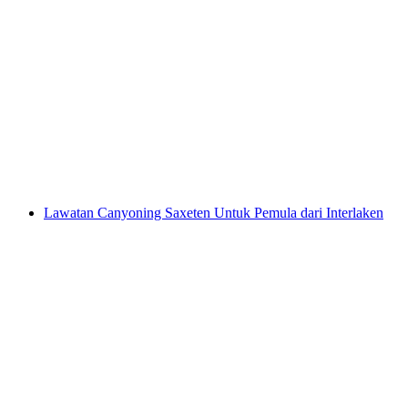
Mengembara Rafting Air Putih di Lütschine
dari Interlaken
per Orang
dari RM 783
Lawatan Canyoning Saxeten Untuk Pemula dari Interlaken