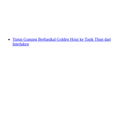
Interlaken
per Orang
dari RM 1313
Turun Gunung Berbasikal Golden Hour ke Tasik Thun dari
Interlaken