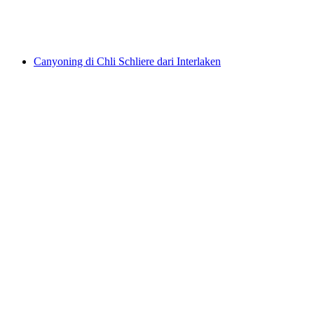
per Orang
dari RM 1045
Canyoning di Chli Schliere dari Interlaken