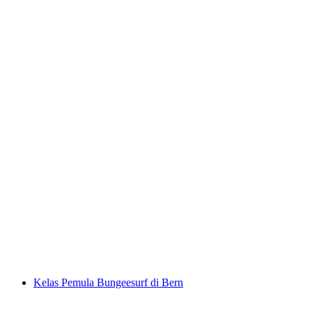
Turun Gunung Berbasikal Golden Hour ke
Tasik Thun dari Interlaken
per Orang
dari RM 415
Kelas Pemula Bungeesurf di Bern