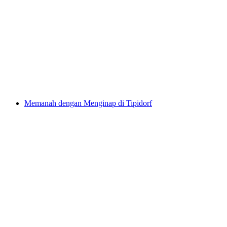
Via Ferrata Mürren untuk Pemula
per Orang
dari RM 940
Memanah dengan Menginap di Tipidorf