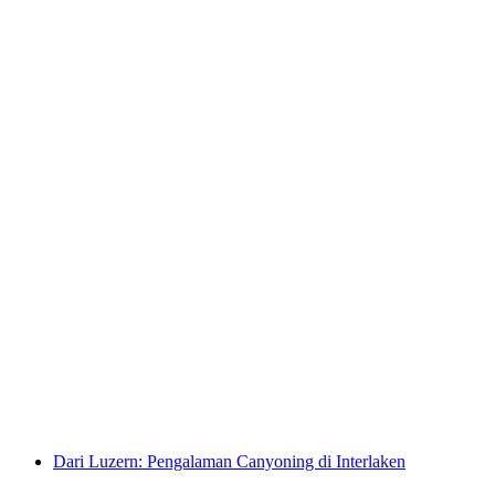
Memanah dengan Menginap di Tipidorf
per Orang
dari RM 520
Dari Luzern: Pengalaman Canyoning di Interlaken