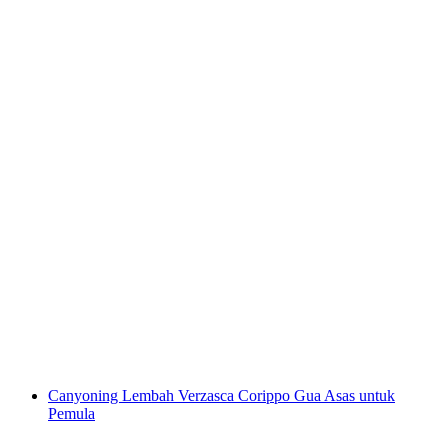
Canyoning Maggiatal Val Grande untuk
Pemula
per Orang
dari RM 814
Canyoning Lembah Verzasca Corippo Gua Asas untuk
Pemula