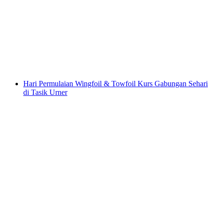
Kelas Pemula Bungeesurf di Bern
per Orang
dari RM 473
Hari Permulaian Wingfoil & Towfoil Kurs Gabungan Sehari
di Tasik Urner