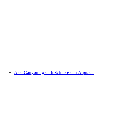
Canyoning di Chli Schliere dari Interlaken
per Orang
dari RM 1313
Aksi Canyoning Chli Schliere dari Alpnach