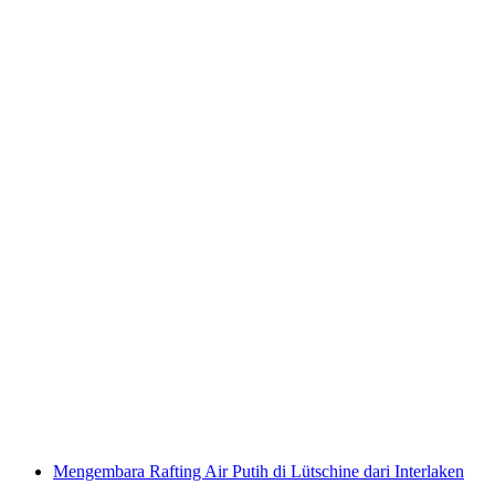
Rafting Air Terjun Lütschine Interlaken
per Orang
dari RM 788
Mengembara Rafting Air Putih di Lütschine dari Interlaken