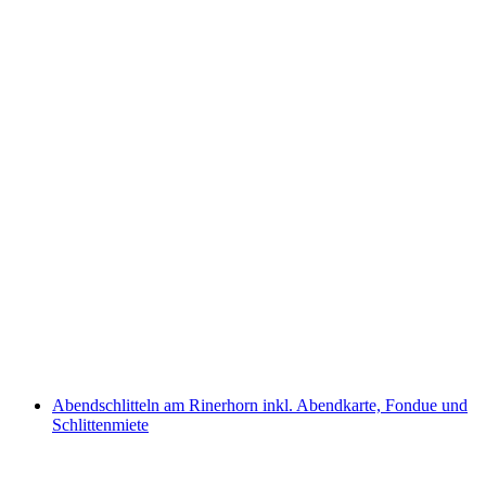
Skitageskarte mit Übernachtung im Hotel
National Davos
pro Person
ab CHF 609
Abendschlitteln am Rinerhorn inkl. Abendkarte, Fondue und
Schlittenmiete