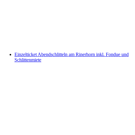
Abendschlitteln am Rinerhorn inkl.
Abendkarte, Fondue und Schlittenmiete
pro Person
ab CHF 71.30
Einzelticket Abendschlitteln am Rinerhorn inkl. Fondue und
Schlittenmiete