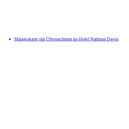
pro Person
ab CHF 57.80
Skitageskarte mit Übernachtung im Hotel National Davos