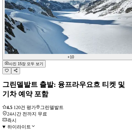
+10
사진 15장 모두 보기
그린델발트 출발: 융프라우요흐 티켓 및
기차 예약 포함
4.5
120건 평가
그린델발트
24시간 전까지 무료
즉시
하이라이트