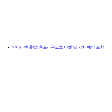
융프라우 트래블 패스 - 3일에서 8일
1인당
최저 KRW 382000
인터라켄 출발: 융프라우요흐 티켓 및 기차 예약 포함