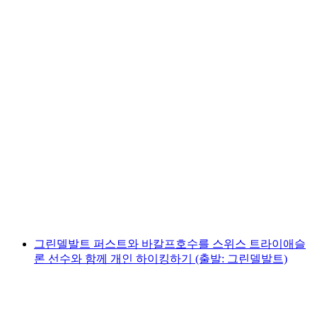
인터라켄 출발: 융프라우요흐 티켓 및 기차 예
약 포함
1인당
최저 KRW 493000
그린델발트 퍼스트와 바칼프호수를 스위스 트라이애슬
론 선수와 함께 개인 하이킹하기 (출발: 그린델발트)