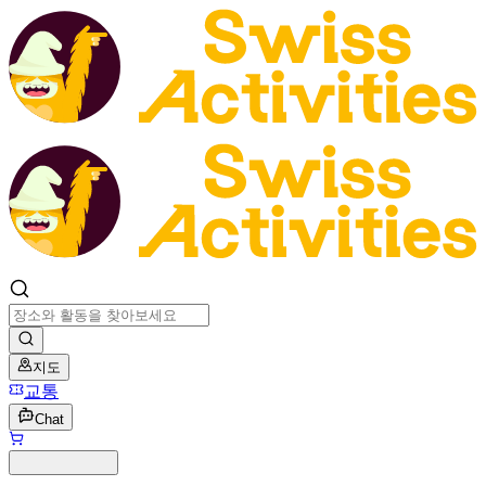
지도
교통
Chat