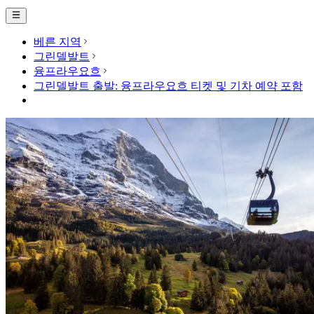
베른 지역
그린델발트
융프라우요흐
그린델발트 출발: 융프라우요흐 티켓 및 기차 예약 포함