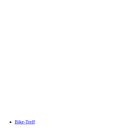
Viamala Canyoning
자유 입장
Bike-Treff