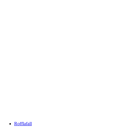
Patrutgsee
Rofflafall