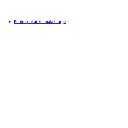
Känzeli Thusis viewpoint
Photo spot at Viamala Gorge
Photo spot at Viamala Gorge