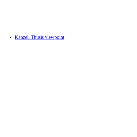
Reformed Church of Thusis
Känzeli Thusis viewpoint