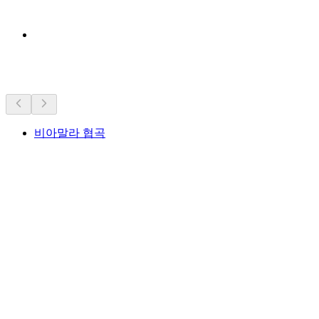
근처 명소
비아말라 협곡