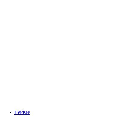
Rofflafall
Heidsee