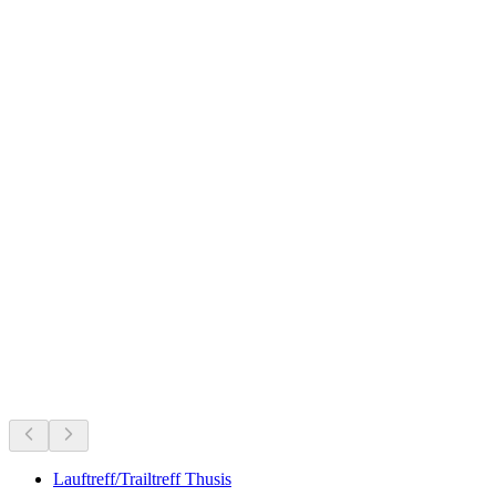
Crap Carschenna viewpoint
지금 진행 중
지금 진행 중인 행사를 바탕으로 추천
Lauftreff/Trailtreff Thusis