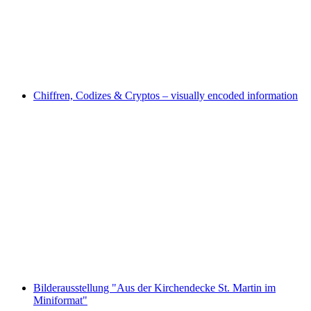
Lilly Keller Stiftung
Chiffren, Codizes & Cryptos – visually encoded information
Chiffren, Codizes & Cryptos – visually encoded
information
Bilderausstellung "Aus der Kirchendecke St. Martin im
Miniformat"