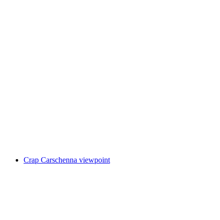
Heidsee
Crap Carschenna viewpoint