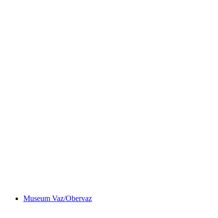
Bilderausstellung "Aus der Kirchendecke St.
Martin im Miniformat"
Museum Vaz/Obervaz