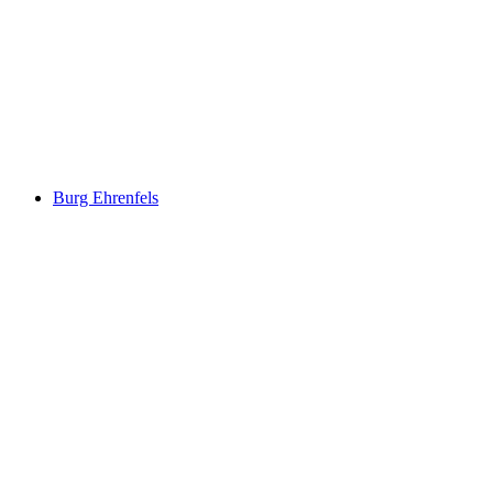
펠디스
Burg Ehrenfels