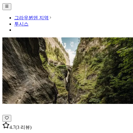
그라우뷘덴 지역
투시스
4.7
(3 리뷰)