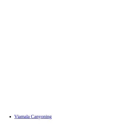
Lauftreff/Trailtreff Thusis
자유 입장
Viamala Canyoning