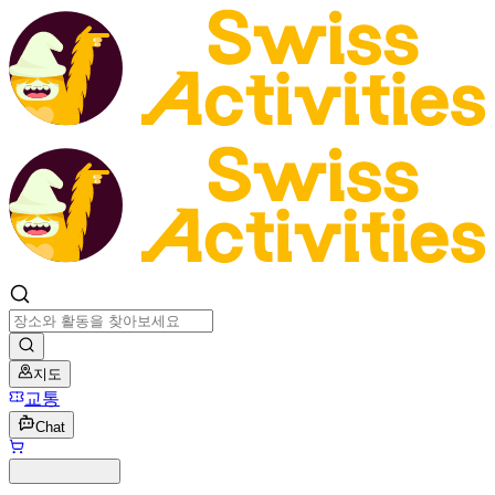
지도
교통
Chat