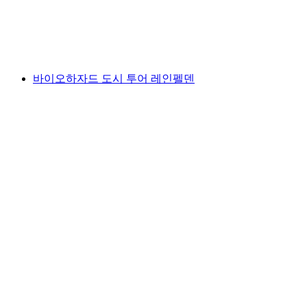
1인당
최저 KRW 346000
바이오하자드 도시 투어 레인펠덴