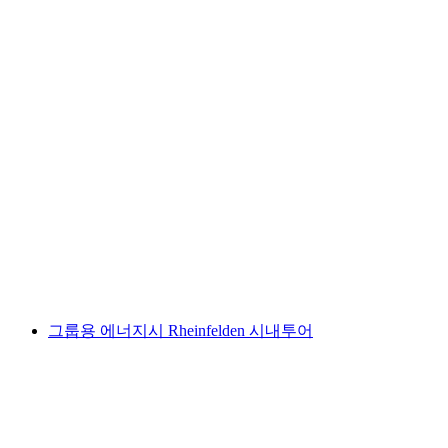
슈나이더, 염소와 황새 가족 투어 라이펠덴
1인당
최저 KRW 346000
그룹용 에너지시 Rheinfelden 시내투어