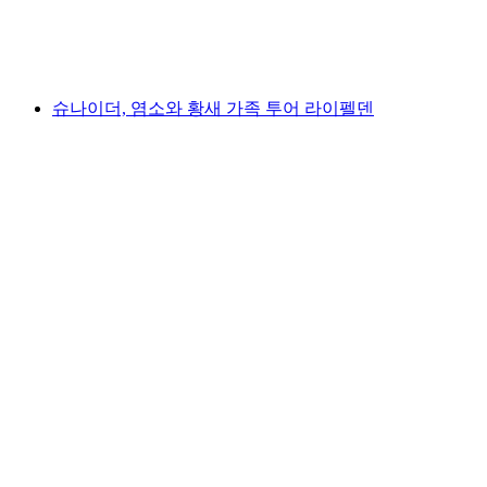
1인당
최저 KRW 346000
슈나이더, 염소와 황새 가족 투어 라이펠덴