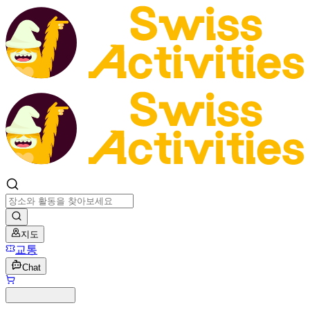
지도
교통
Chat