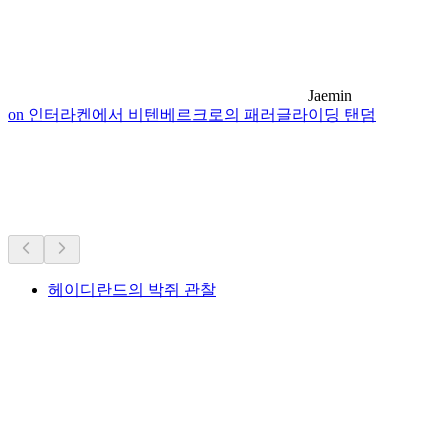
Jaemin
on 인터라켄에서 비텐베르크로의 패러글라이딩 탠덤
근처 하이킹
차로 20분 이내
헤이디란드의 박쥐 관찰