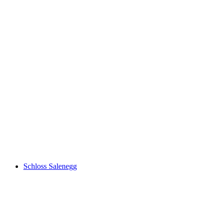
Sequoia trees
Schloss Salenegg