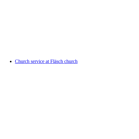
Happy Hour
자유 입장
Church service at Fläsch church