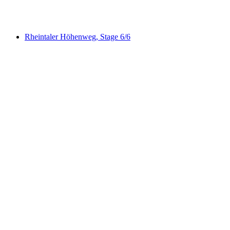
최저 KRW 64000
Rheintaler Höhenweg, Stage 6/6