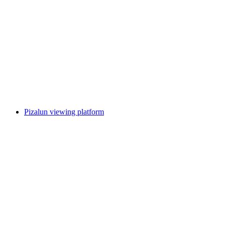
피졸
Pizalun viewing platform