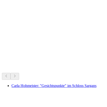
Gräpplang, Bronze Age hill settlement /
medieval castle ruin
지금 진행 중
지금 진행 중인 행사를 바탕으로 추천
Carla Hohmeister: "Gesichtspunkte" im Schloss Sargans