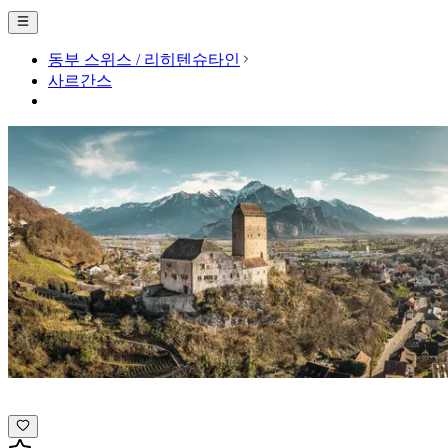
동부 스위스 / 리히텐슈타인
사르간스