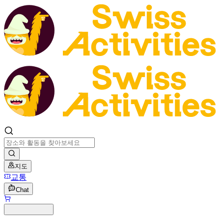
지도
교통
Chat