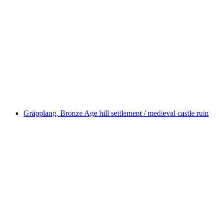
Schloss Bothmar
Gräpplang, Bronze Age hill settlement / medieval castle ruin