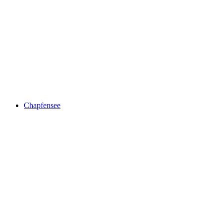
Pizalun viewing platform
Chapfensee