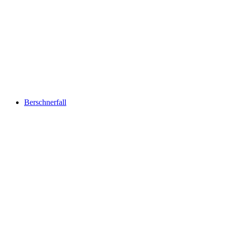
Chapfensee
Berschnerfall