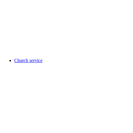
Church service at Fläsch church
자유 입장
Church service