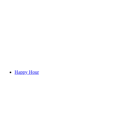
Carla Hohmeister: "Gesichtspunkte" im
Schloss Sargans
자유 입장
Happy Hour