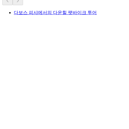
다보스 피샤에서의 다운힐 팻바이크 투어