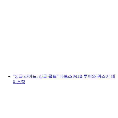
다보스에서의 팻바이크 대여
1인당
최저 KRW 400000
“싱글 라이드, 싱글 몰트” 다보스 MTB 투어와 위스키 테
이스팅