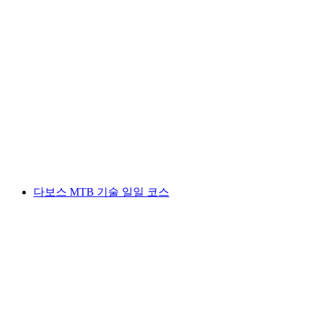
다보스 피샤에서의 다운힐 팻바이크 투어
1인당
최저 KRW 546000
다보스 MTB 기술 일일 코스