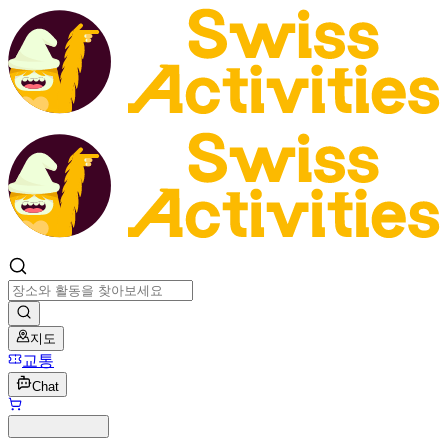
지도
교통
Chat