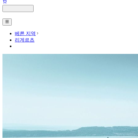
베른 지역
리게르츠