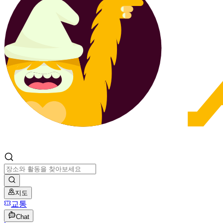
지도
교통
Chat