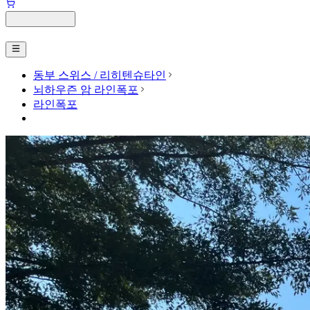
동부 스위스 / 리히텐슈타인
뇌하우즌 암 라인폭포
라인폭포