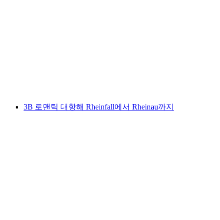
라인 폭포까지의 30분 배 투어
1인당
최저 KRW 19000
3B 로맨틱 대항해 Rheinfall에서 Rheinau까지