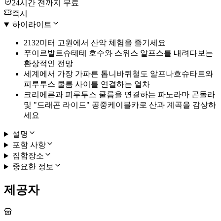
24시간 전까지 무료
즉시
하이라이트
2132미터 고원에서 산악 체험을 즐기세요
푸이르발트슈테테 호수와 스위스 알프스를 내려다보는
환상적인 전망
세계에서 가장 가파른 톱니바퀴철도 알프나흐슈타트와
피루투스 쿨름 사이를 연결하는 열차
크리에른과 피루투스 쿨름을 연결하는 파노라마 곤돌라
및 "드래곤 라이드" 공중케이블카로 산과 계곡을 감상하
세요
설명
포함 사항
집합장소
중요한 정보
제공자