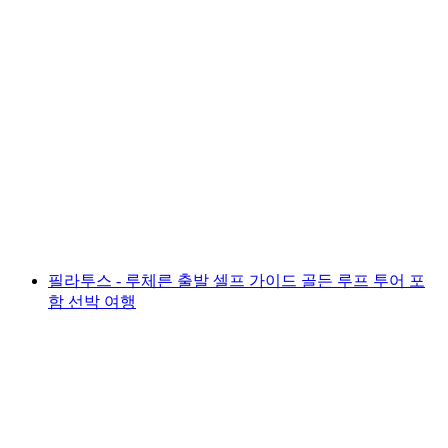
Pilatus 겨울 티켓 - 곤돌라와 케이블카 이용 가
능, 크리엔스 출발/도착
1인당
최저 KRW 110000
필라투스 - 루체른 출발 셀프 가이드 골든 루프 투어 포
함 선박 여행