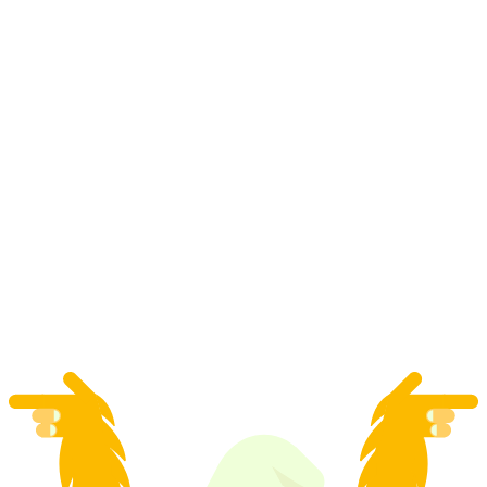
알플란슈타트에서 스위스 트라이애슬론 선수
와 함께하는 필라투스 개인 하이킹
1인당
최저 KRW 531000