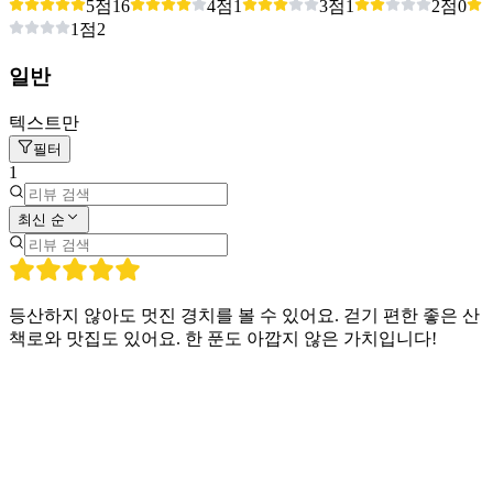
5점
16
4점
1
3점
1
2점
0
1점
2
일반
텍스트만
필터
1
최신 순
등산하지 않아도 멋진 경치를 볼 수 있어요. 걷기 편한 좋은 산
책로와 맛집도 있어요. 한 푼도 아깝지 않은 가치입니다!