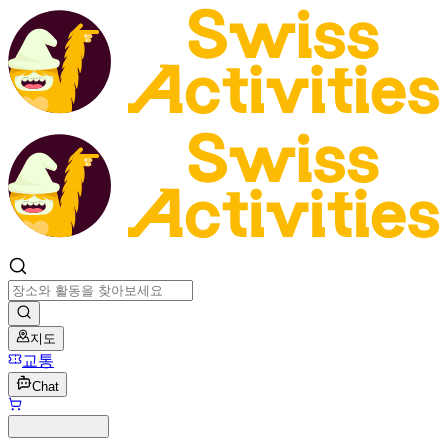
지도
교통
Chat