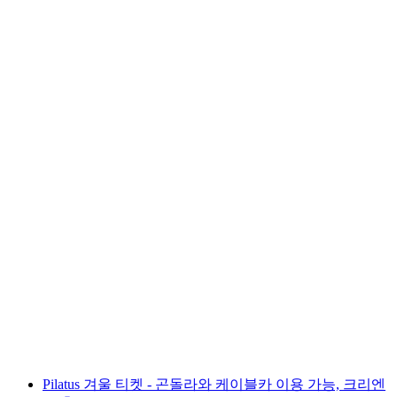
필라투스 - 루체른 출발 셀프 가이드 실버 원 투
어 및 기차 포함
1인당
최저 KRW 173000
Pilatus 겨울 티켓 - 곤돌라와 케이블카 이용 가능, 크리엔