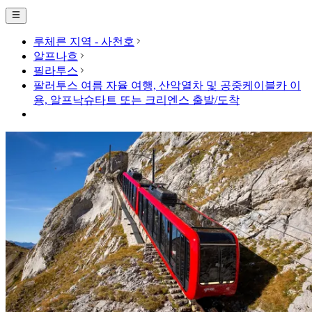
루체른 지역 - 사천호
알프나흐
필라투스
팔러투스 여름 자율 여행, 산악열차 및 공중케이블카 이
용, 알프낙슈타트 또는 크리엔스 출발/도착