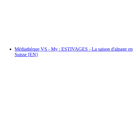
FIFO 2026 : Spectacle de Gala [EN]
자유 입장
Médiathèque VS - My : ESTIVAGES - La saison d'alpage en
Suisse [EN]