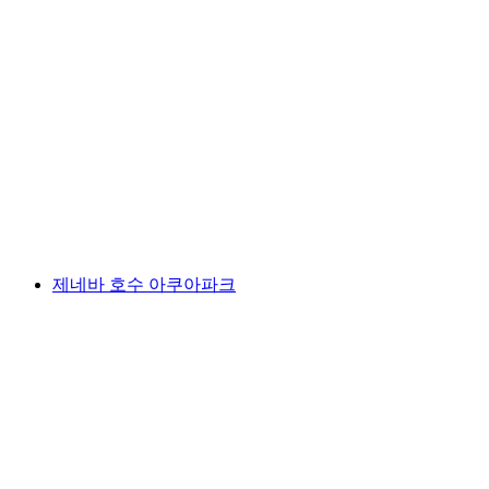
스위스 베포르 파크
제네바 호수 아쿠아파크