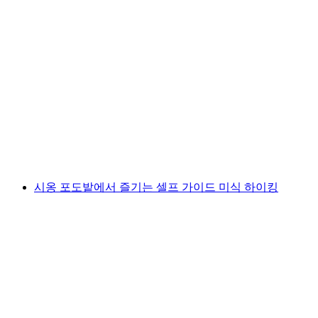
몽트뢰의 샤또 쉬용(Ticket Chateau Chillon in
Montreux)
1인당
최저 KRW 28000
시옹 포도밭에서 즐기는 셀프 가이드 미식 하이킹