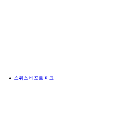
촐론 성
스위스 베포르 파크