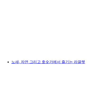
트리엔 계곡의 바르베린 캠핑
1인당
최저 KRW 256000
노새, 자연 그리고 호숫가에서 즐기는 라끌렛