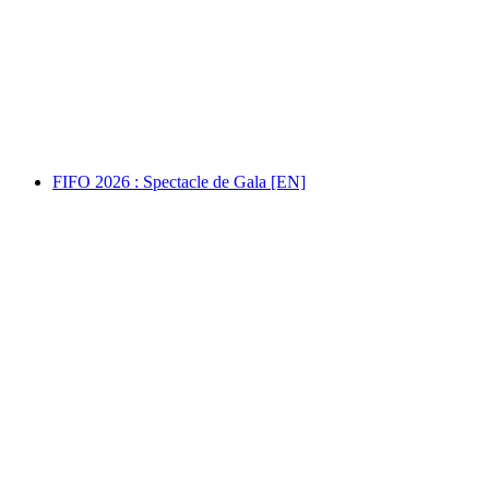
Médiathèque VS Martigny : Tours et détours.
Photographies de Bernard Dubuis [EN]
자유 입장
FIFO 2026 : Spectacle de Gala [EN]