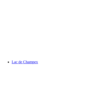
쇼농 요새
Lac de Champex