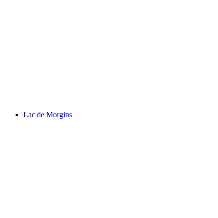
Lac de Geronde
Lac de Morgins
Lac de Morgins