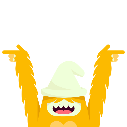
"Unseen Future Interactive" cena con delitto
per tutti i gruppi a Zurigo
a persona
da CHF 51.85