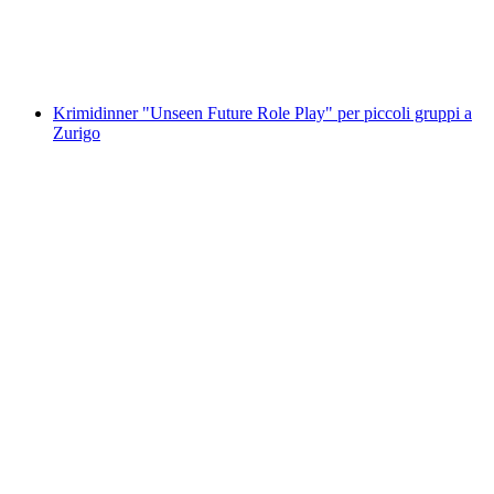
a persona
da CHF 3,783.50
Krimidinner "Unseen Future Role Play" per piccoli gruppi a
Zurigo