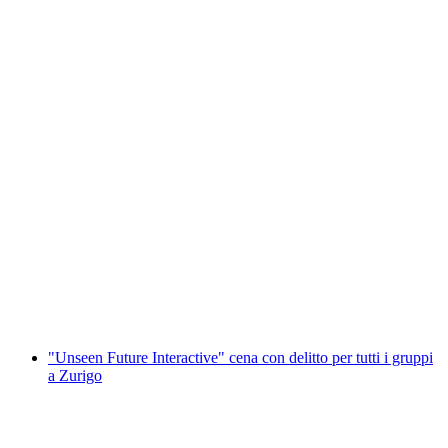
Krimidinner "Unseen Future Role Play" per
piccoli gruppi a Zurigo
a persona
da CHF 62
"Unseen Future Interactive" cena con delitto per tutti i gruppi
a Zurigo