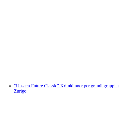
“Unreal Adventures MEGA” gioco interattivo
per gruppi numerosi a Zurigo
a persona
da CHF 71.30
"Unseen Future Classic" Krimidinner per grandi gruppi a
Zurigo