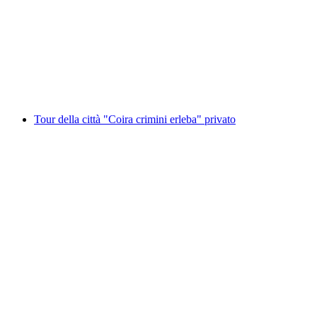
Moritz
a persona
da CHF 40
Tour della città "Coira crimini erleba" privato