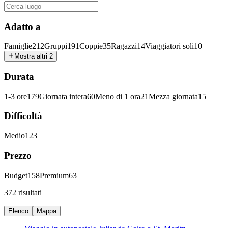
Adatto a
Famiglie
212
Gruppi
191
Coppie
35
Ragazzi
14
Viaggiatori soli
10
Mostra altri 2
Durata
1-3 ore
179
Giornata intera
60
Meno di 1 ora
21
Mezza giornata
15
Difficoltà
Medio
123
Prezzo
Budget
158
Premium
63
372 risultati
Elenco
Mappa