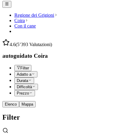
Regione dei Grigioni
Coira
Con il cane
4.6
(5’393 Valutazioni)
autoguidato Coira
Filter
Adatto a
Durata
Difficoltà
Prezzo
Elenco
Mappa
Filter