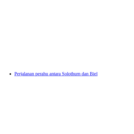
Tiket Kapal antara Murten dan Neuchâtel
per orang
mulai dari Rp 667000
Perjalanan perahu antara Solothurn dan Biel