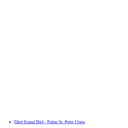
Perjalanan perahu antara Solothurn dan Biel
per orang
mulai dari Rp 1517000
Tiket Kapal Biel - Pulau St. Peter Utara