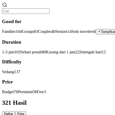
Good for
Families
164
Groups
83
Couples
40
Seniors
14
Solo travelers
6
Tampilkan
Duration
1-3 jam
103
Sehari penuh
80
Kurang dari 1 jam
22
Setengah hari
12
Difficulty
Sedang
137
Price
Budget
76
Premium
58
Free
3
321 Hasil
Daftar
Peta