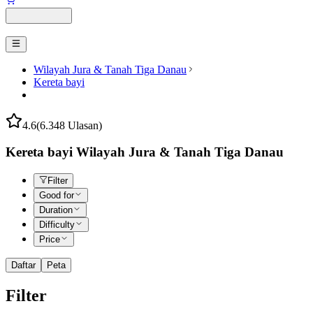
Wilayah Jura & Tanah Tiga Danau
Kereta bayi
4.6
(6.348 Ulasan)
Kereta bayi Wilayah Jura & Tanah Tiga Danau
Filter
Good for
Duration
Difficulty
Price
Daftar
Peta
Filter