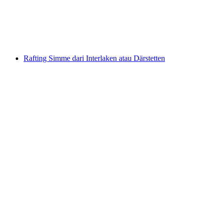
per orang
mulai dari Rp 3104000
Rafting Simme dari Interlaken atau Därstetten