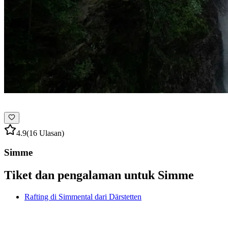
4.9
(16 Ulasan)
Simme
Tiket dan pengalaman untuk Simme
Rafting di Simmental dari Därstetten