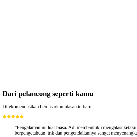
Rafting Simme dari Interlaken atau Därstetten
per orang
mulai dari Rp 2966000
Dari pelancong seperti kamu
Direkomendasikan berdasarkan ulasan terbaru
“Pengalaman ini luar biasa. Adi membantuku mengatasi ketakut
berpengetahuan, trik dan pengendaliannya sangat menyenangka