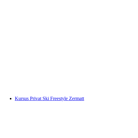
Tur Fatbike Malam di Zermatt
per orang
mulai dari Rp 8962000
Kursus Privat Ski Freestyle Zermatt