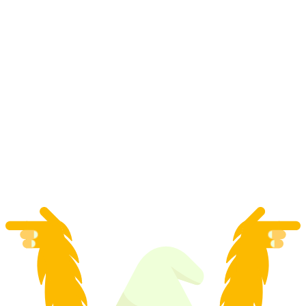
Kursus Dasar Pendakian Gunung termasuk
Pendakian Breithorn Zermatt dengan
Menginap
per orang
mulai dari Rp 32631000