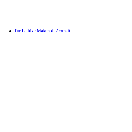
per orang
mulai dari Rp 6320000
Tur Fatbike Malam di Zermatt