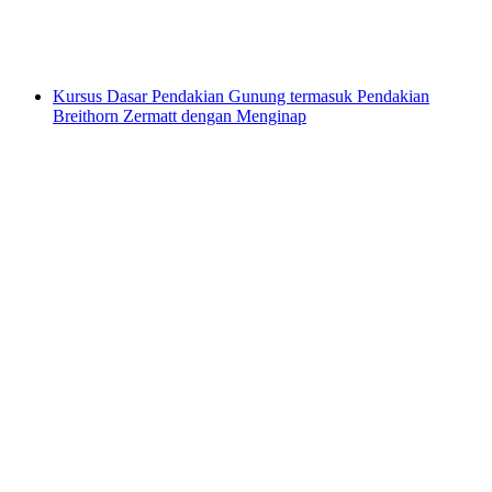
per orang
mulai dari Rp 6090000
Kursus Dasar Pendakian Gunung termasuk Pendakian
Breithorn Zermatt dengan Menginap