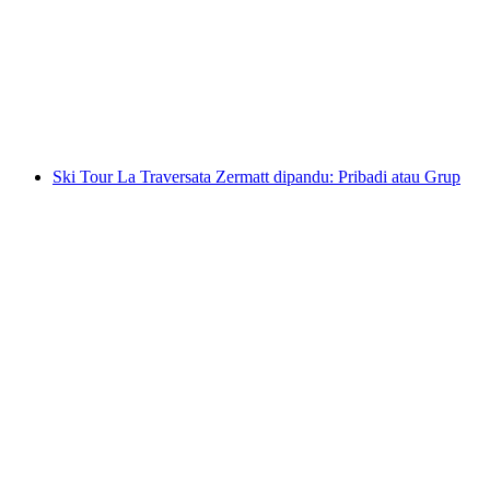
Menginap
per orang
mulai dari Rp 32524000
Ski Tour La Traversata Zermatt dipandu: Pribadi atau Grup