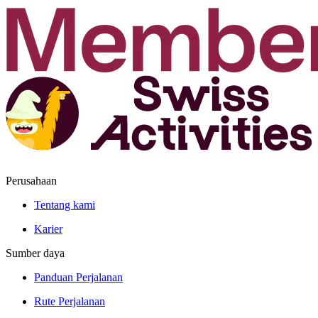
Perusahaan
Tentang kami
Karier
Sumber daya
Panduan Perjalanan
Rute Perjalanan