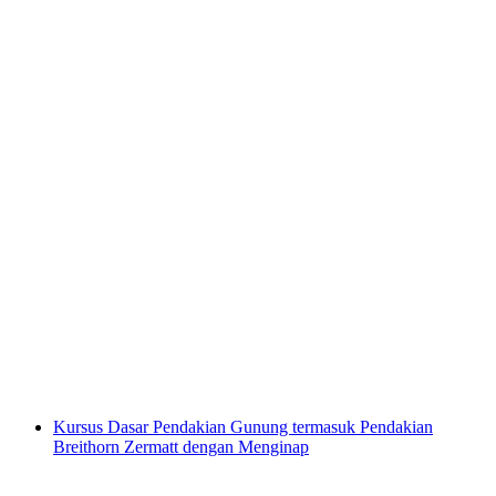
Kursus Privat Ski Freestyle Zermatt
per orang
mulai dari Rp 6070000
Kursus Dasar Pendakian Gunung termasuk Pendakian
Breithorn Zermatt dengan Menginap