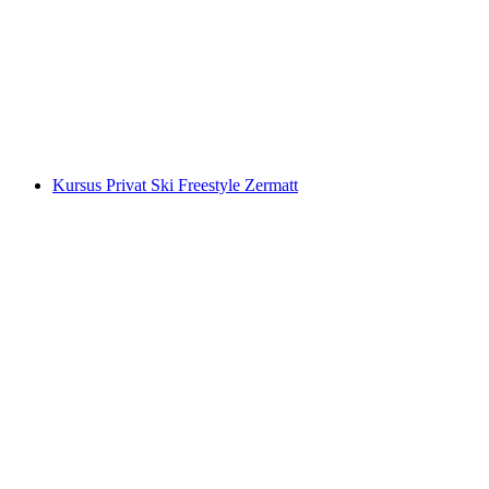
Paradis Ski Matterhorn
per orang
mulai dari Rp 6299000
Kursus Privat Ski Freestyle Zermatt