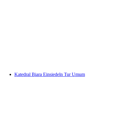
Kunjungan KKL Luzern
per orang
mulai dari Rp 414000
Katedral Biara Einsiedeln Tur Umum