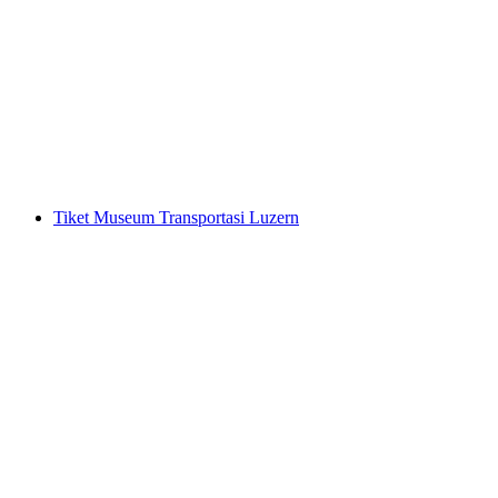
Tiket Museum Glasi Hergiswil "dibentuk dari
api"
per orang
mulai dari Rp 161000
Tiket Museum Transportasi Luzern