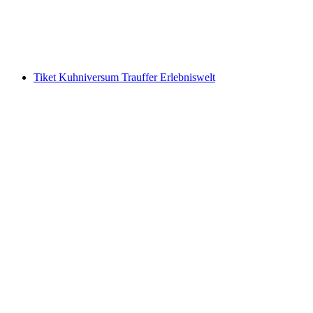
per orang
mulai dari Rp 690000
Tiket Kuhniversum Trauffer Erlebniswelt