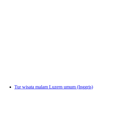
Tiket Kuhniversum Trauffer Erlebniswelt
per orang
mulai dari Rp 345000
Tur wisata malam Luzern umum (Inggris)