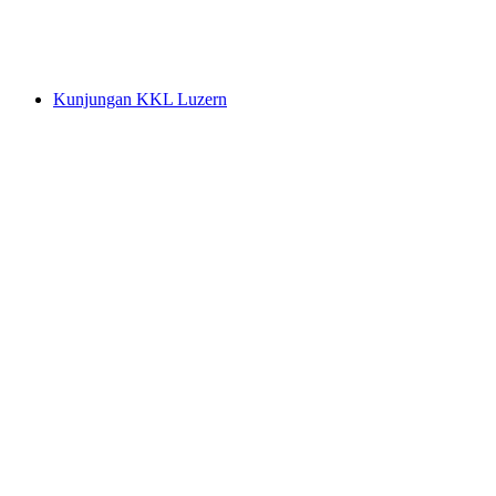
per orang
mulai dari Rp 690000
Kunjungan KKL Luzern