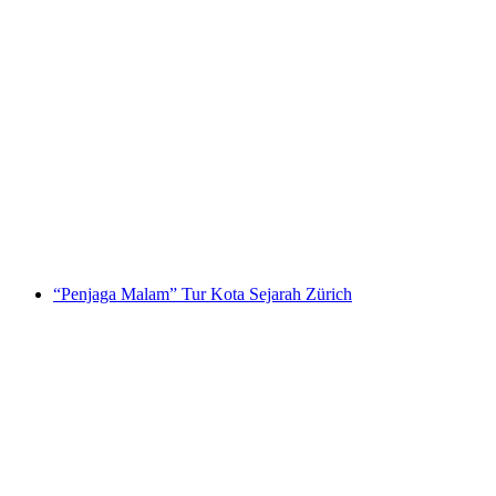
Tur Kota Thun Publik
per orang
mulai dari Rp 345000
“Penjaga Malam” Tur Kota Sejarah Zürich