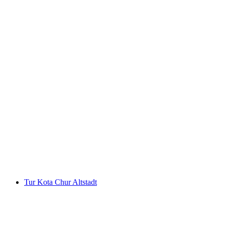
“Penjaga Malam” Tur Sejarah Kota
Winterthur
per orang
mulai dari Rp 575000
Tur Kota Chur Altstadt