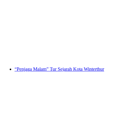
"Mari kita menginspirasi" Acara Tim di
Kunsthaus Zürich
per orang
mulai dari Rp 10341000
“Penjaga Malam” Tur Sejarah Kota Winterthur