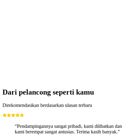
Tiket untuk Dunia Pengalaman "Niklaus dan
Dorothee Flüe" di Lumeum
per orang
mulai dari Rp 644000
Dari pelancong seperti kamu
Direkomendasikan berdasarkan ulasan terbaru
“Pendampingannya sangat pribadi, kami dilibatkan dan
kami berempat sangat antusias. Terima kasih banyak.”