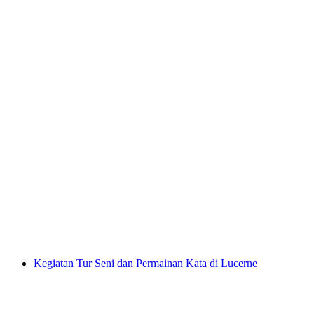
Tiket Museum Transportasi Luzern
per orang
mulai dari Rp 851000
Kegiatan Tur Seni dan Permainan Kata di Lucerne