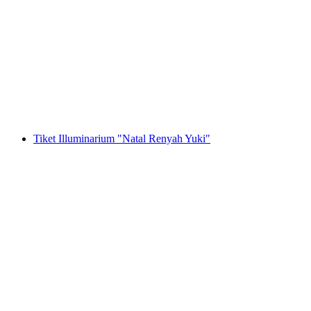
Tur Pribadi di Zürich bersama Stadtflüsterern
per orang
mulai dari Rp 3677000
Tiket Illuminarium "Natal Renyah Yuki"