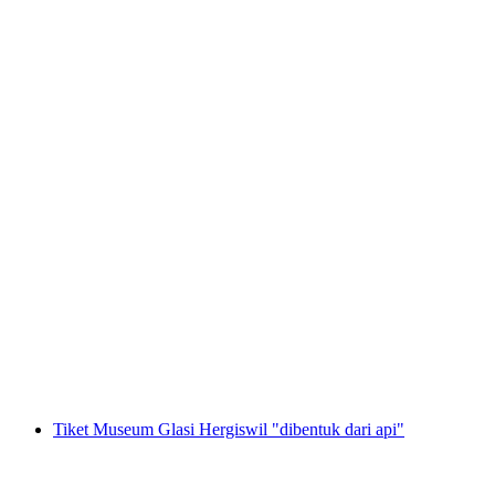
Tiket untuk Dunia Pengalaman "Niklaus dan
Dorothee Flüe" di Lumeum
per orang
mulai dari Rp 644000
Tiket Museum Glasi Hergiswil "dibentuk dari api"