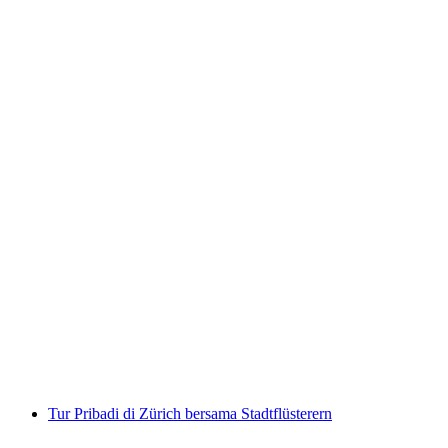
KoKoTé Manufaktur tur pemanduan pribadi
di Schattdorf
per orang
mulai dari Rp 575000
Tur Pribadi di Zürich bersama Stadtflüsterern