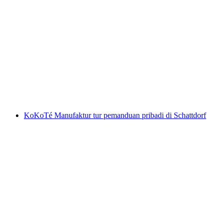
Tiket Museum Nasional Zürich
per orang
mulai dari Rp 299000
KoKoTé Manufaktur tur pemanduan pribadi di Schattdorf