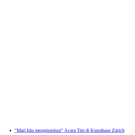
Tiket Illuminarium "Natal Renyah Yuki"
per orang
mulai dari Rp 320000
"Mari kita menginspirasi" Acara Tim di Kunsthaus Zürich