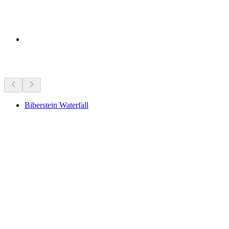
Objek wisata di dekatmu
Biberstein Waterfall