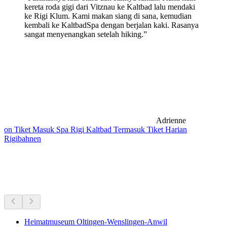
kereta roda gigi dari Vitznau ke Kaltbad lalu mendaki
ke Rigi Klum. Kami makan siang di sana, kemudian
kembali ke KaltbadSpa dengan berjalan kaki. Rasanya
sangat menyenangkan setelah hiking.”
Adrienne
on Tiket Masuk Spa Rigi Kaltbad Termasuk Tiket Harian
Rigibahnen
Museum & pameran
Semua dalam 15 menit berkendara
Heimatmuseum Oltingen-Wenslingen-Anwil