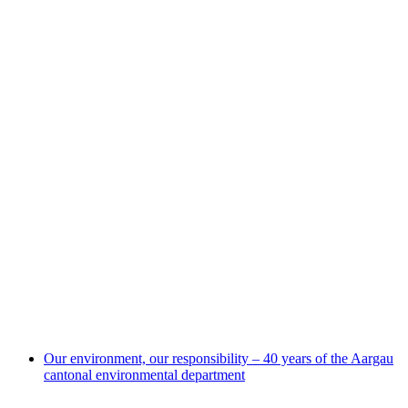
Cool down Aargau - How we adapt to the
climate
Our environment, our responsibility – 40 years of the Aargau
cantonal environmental department