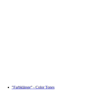
Our environment, our responsibility – 40 years
of the Aargau cantonal environmental
department
"Farbklänge" - Color Tones