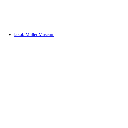
Heimatmuseum Oltingen-Wenslingen-Anwil
Jakob Müller Museum