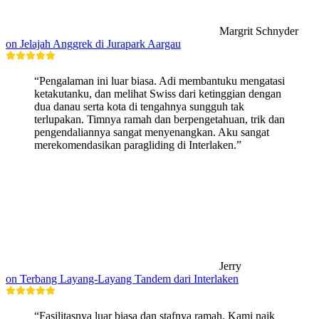
Margrit Schnyder
on Jelajah Anggrek di Jurapark Aargau
“Pengalaman ini luar biasa. Adi membantuku mengatasi
ketakutanku, dan melihat Swiss dari ketinggian dengan
dua danau serta kota di tengahnya sungguh tak
terlupakan. Timnya ramah dan berpengetahuan, trik dan
pengendaliannya sangat menyenangkan. Aku sangat
merekomendasikan paragliding di Interlaken.”
Jerry
on Terbang Layang-Layang Tandem dari Interlaken
“Fasilitasnya luar biasa dan stafnya ramah. Kami naik