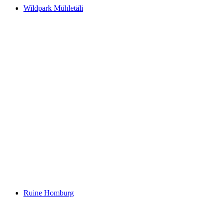
Wildpark Mühletäli
Wildpark Mühletäli
Ruine Homburg