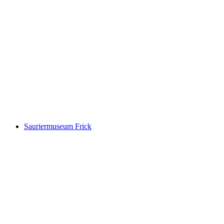
Jakob Müller Museum
Sauriermuseum Frick