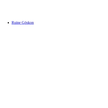
Biberstein Castle
Ruine Göskon