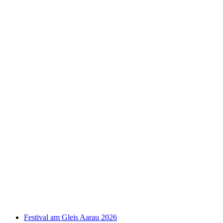
remise! Compagnie Trottvoir
Akses gratis
Festival am Gleis Aarau 2026