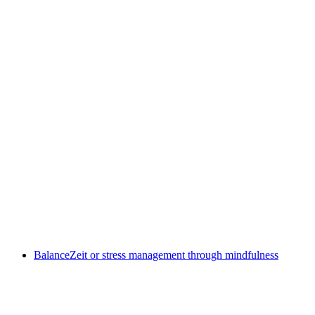
Festival am Gleis Aarau 2026
Akses gratis
BalanceZeit or stress management through mindfulness