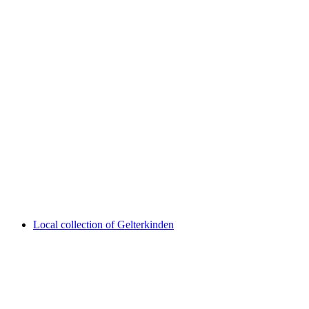
"Farbklänge" - Color Tones
Local collection of Gelterkinden