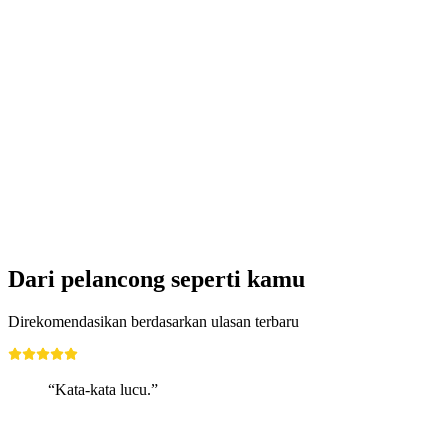
High Water - Floods and Their Consequences
for Aarburg
Akses gratis
Dari pelancong seperti kamu
Direkomendasikan berdasarkan ulasan terbaru
“Kata-kata lucu.”