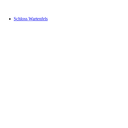
Ruine Göskon
Schloss Wartenfels
Schloss Wartenfels