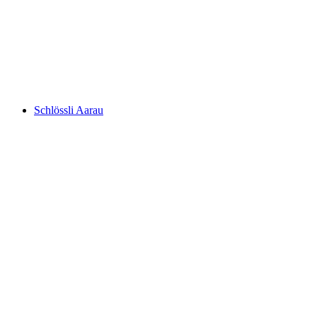
Biberstein Waterfall
Schlössli Aarau