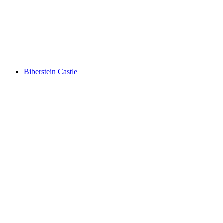
Schlössli Aarau
Biberstein Castle