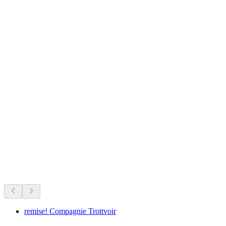
Alt-Wildeptingen Castle Ruins
Sedang berlangsung
Direkomendasikan berdasarkan yang sedang berlangsung
remise! Compagnie Trottvoir