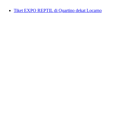
mulai dari Rp 345000
Tiket EXPO REPTIL di Quartino dekat Locarno