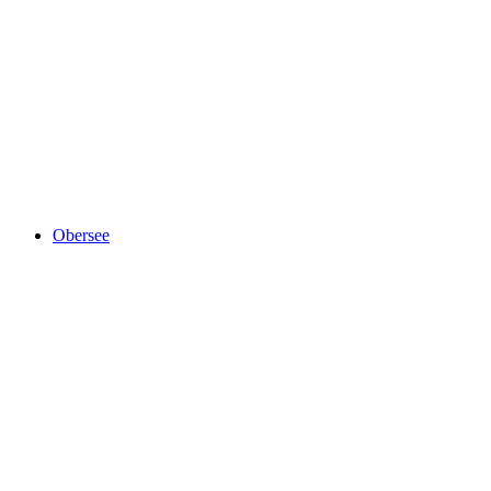
Torfstichsee
Obersee