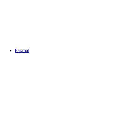
Obersee
Paxmal