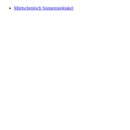
Mürtschenloch Sonnenspektakel
Mürtschenloch Sonnenspektakel