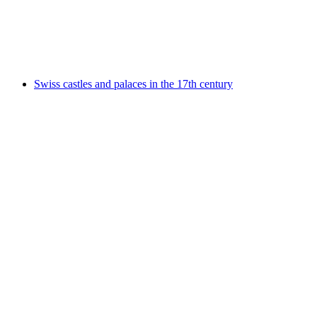
Gourmet hike tour "lake and mountain"
Akses gratis
Swiss castles and palaces in the 17th century