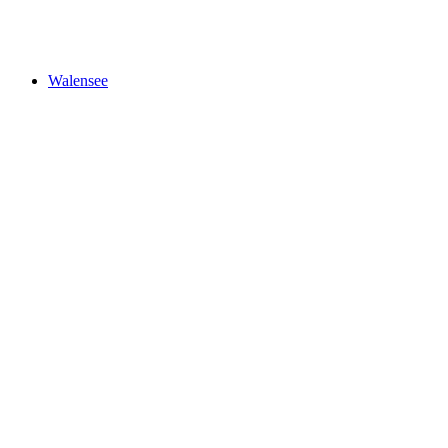
House of Läderach
Walensee
Walensee