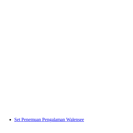
Geowanderung di Geopark Sardona
per orang
mulai dari Rp 1146000
Set Penemuan Pengalaman Walensee