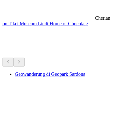
Cherian
on Tiket Museum Lindt Home of Chocolate
Hiking di dekatmu
Semua dalam 30 menit berkendara
Geowanderung di Geopark Sardona