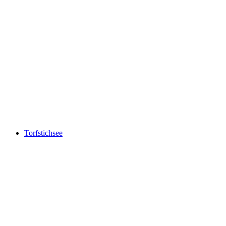
Seerenbachfälle
Torfstichsee