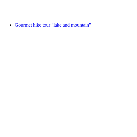
Akses gratis
Gourmet hike tour "lake and mountain"