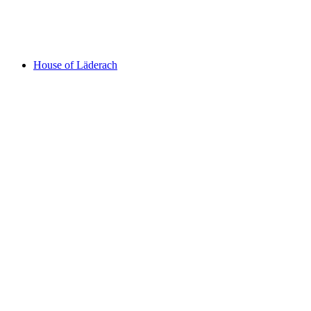
Flumserberg
House of Läderach