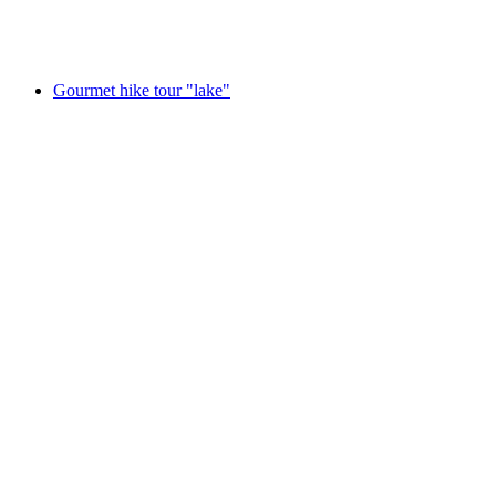
Akses gratis
Gourmet hike tour "lake"
Gourmet hike tour "lake"