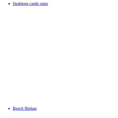
Strahlegg castle ruins
Strahlegg castle ruins
Bench Iltishag