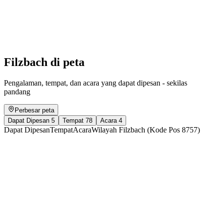
Swiss castles and palaces in the 17th century
Akses gratis
Filzbach di peta
Pengalaman, tempat, dan acara yang dapat dipesan - sekilas
pandang
Perbesar peta
Dapat Dipesan
5
Tempat
78
Acara
4
Dapat Dipesan
Tempat
Acara
Wilayah Filzbach (Kode Pos 8757)