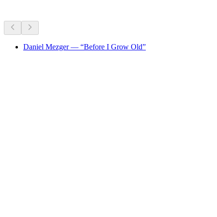
Direkomendasikan berdasarkan yang sedang berlangsung
Daniel Mezger — “Before I Grow Old”