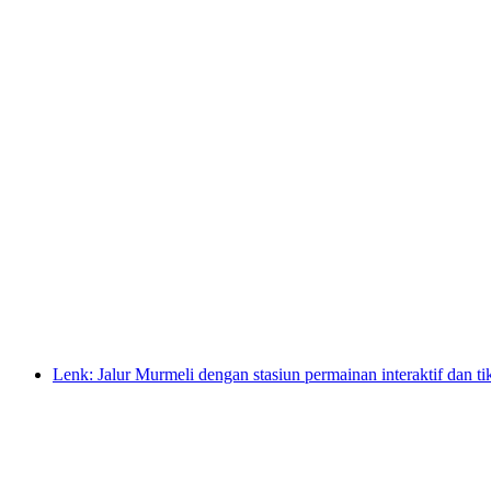
Lenk: Jalur Lingkar Ketinggian Gryden dengan
per orang
mulai dari Rp 1329000
Lenk: Jalur Murmeli dengan stasiun permainan interaktif dan ti