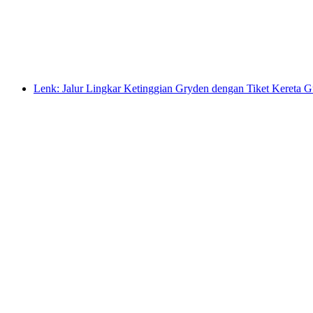
per orang
mulai dari Rp 1329000
Lenk: Jalur Lingkar Ketinggian Gryden dengan Tiket Kereta 