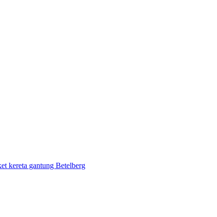
 Tiket Kereta Gunung Betelberg
ket kereta gantung Betelberg