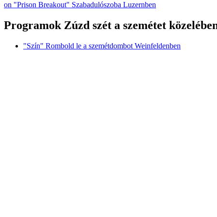
on "Prison Breakout" Szabadulószoba Luzernben
Programok Zúzd szét a szemétet közelébe
"Szín" Rombold le a szemétdombot Weinfeldenben