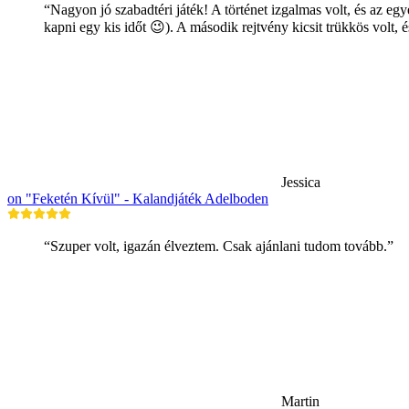
“Nagyon jó szabadtéri játék! A történet izgalmas volt, és az eg
kapni egy kis időt 😉). A második rejtvény kicsit trükkös volt, 
Jessica
on "Feketén Kívül" - Kalandjáték Adelboden
“Szuper volt, igazán élveztem. Csak ajánlani tudom tovább.”
Martin