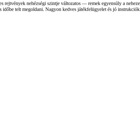
yes rejtvények nehézségi szintje változatos — remek egyensúly a neheze
és időbe telt megoldani. Nagyon kedves játékfelügyelet és jó instrukciók