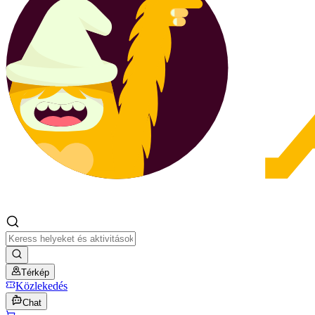
Térkép
Közlekedés
Chat