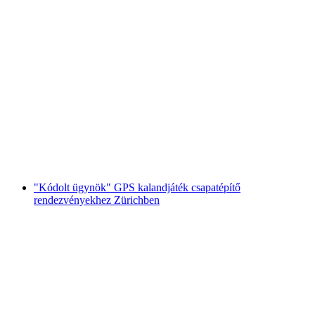
"Rablási ügynök" GPS játék Zugban
csapatépítéshez
személyenként
már HUF 8100
"Kódolt ügynök" GPS kalandjáték csapatépítő
rendezvényekhez Zürichben