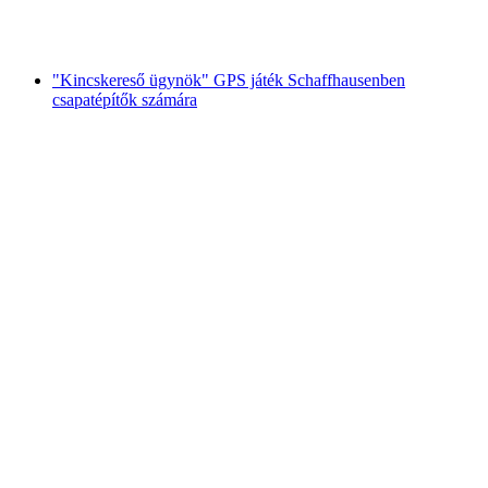
személyenként
már HUF 8100
"Kincskereső ügynök" GPS játék Schaffhausenben
csapatépítők számára