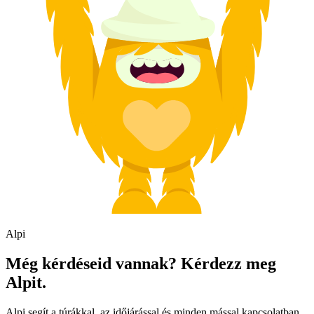
Alpi
Még kérdéseid vannak? Kérdezz meg
Alpit.
Alpi segít a túrákkal, az időjárással és minden mással kapcsolatban,