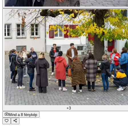
+3
Mind a 8 fénykép