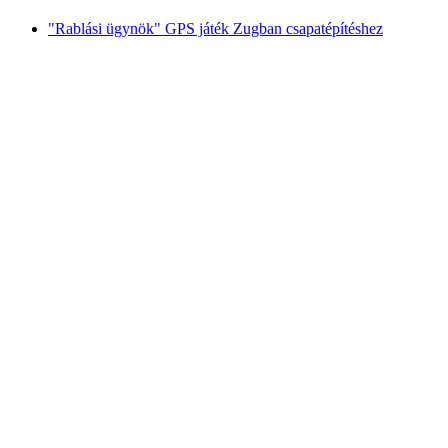
"Rablási ügynök" GPS játék Zugban csapatépítéshez