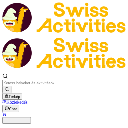
Térkép
Közlekedés
Chat