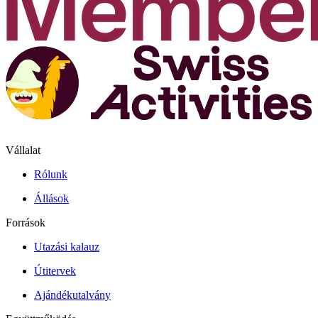
Vállalat
Rólunk
Állások
Források
Utazási kalauz
Útitervek
Ajándékutalvány