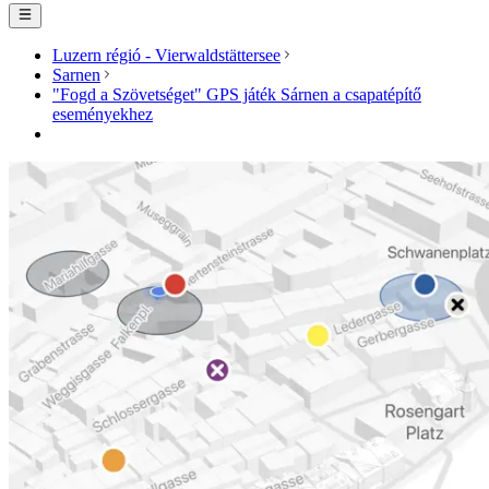
Luzern régió - Vierwaldstättersee
Sarnen
"Fogd a Szövetséget" GPS játék Sárnen a csapatépítő
eseményekhez