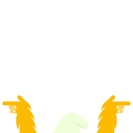
"Kincskereső ügynök" GPS játék
Schaffhausenben csapatépítők számára
személyenként
már HUF 8100