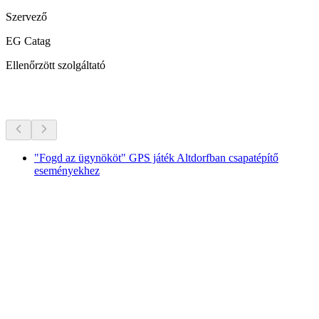
Szervező
EG Catag
Ellenőrzött szolgáltató
További tevékenységek
"Fogd az ügynököt" GPS játék Altdorfban csapatépítő
eseményekhez