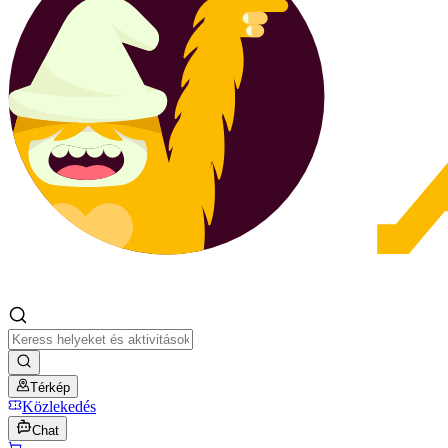
Térkép
Közlekedés
Chat