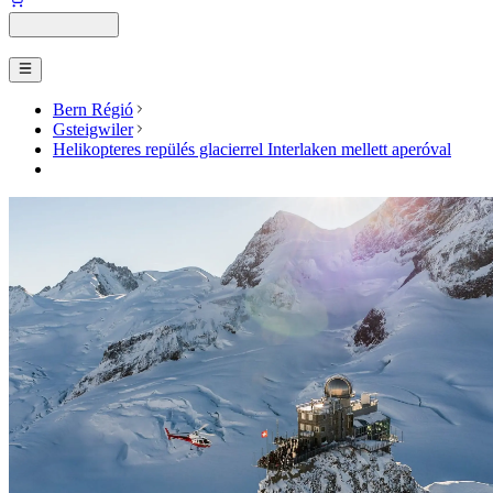
Bern Régió
Gsteigwiler
Helikopteres repülés glacierrel Interlaken mellett aperóval