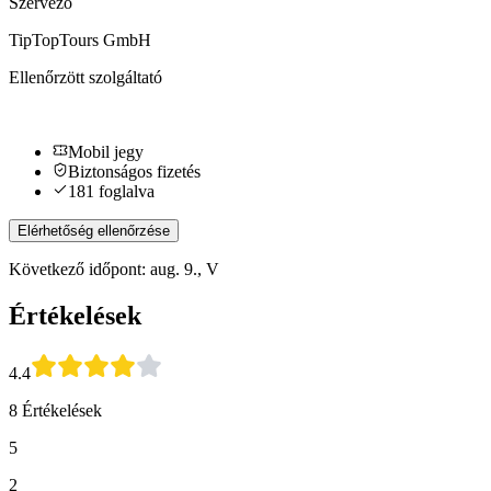
Szervező
TipTopTours GmbH
Ellenőrzött szolgáltató
Mobil jegy
Biztonságos fizetés
181 foglalva
Elérhetőség ellenőrzése
Következő időpont: aug. 9., V
Értékelések
4.4
8 Értékelések
5
2