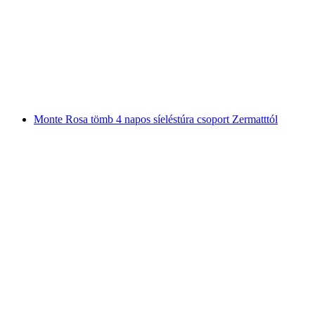
Séta a Hörnlihüttehez Schwarzsee Zermáttól
személyenként
már HUF 223100
Monte Rosa tömb 4 napos síeléstúra csoport Zermatttól