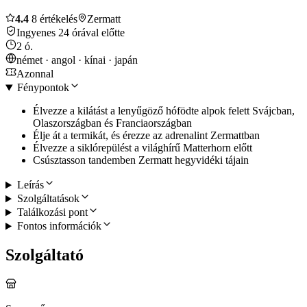
4.4
8 értékelés
Zermatt
Ingyenes 24 órával előtte
2 ó.
német · angol · kínai · japán
Azonnal
Fénypontok
Élvezze a kilátást a lenyűgöző hófödte alpok felett Svájcban,
Olaszországban és Franciaországban
Élje át a termikát, és érezze az adrenalint Zermattban
Élvezze a siklórepülést a világhírű Matterhorn előtt
Csúsztasson tandemben Zermatt hegyvidéki tájain
Leírás
Szolgáltatások
Találkozási pont
Fontos információk
Szolgáltató