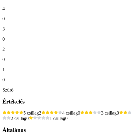
4
0
3
0
2
0
1
0
Szűrő
Értékelés
5 csillag
2
4 csillag
0
3 csillag
0
2 csillag
0
1 csillag
0
Általános