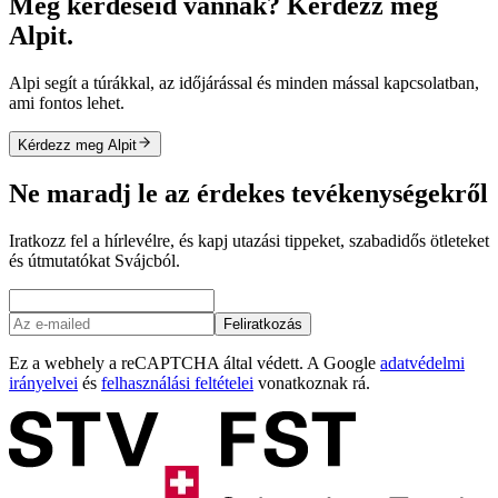
Még kérdéseid vannak? Kérdezz meg
Alpit.
Alpi segít a túrákkal, az időjárással és minden mással kapcsolatban,
ami fontos lehet.
Kérdezz meg Alpit
Ne maradj le az érdekes tevékenységekről
Iratkozz fel a hírlevélre, és kapj utazási tippeket, szabadidős ötleteket
és útmutatókat Svájcból.
Feliratkozás
Ez a webhely a reCAPTCHA által védett. A Google
adatvédelmi
irányelvei
és
felhasználási feltételei
vonatkoznak rá.