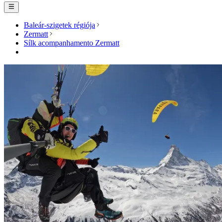
Baleár-szigetek régiója
Zermatt
Sílk acompanhamento Zermatt