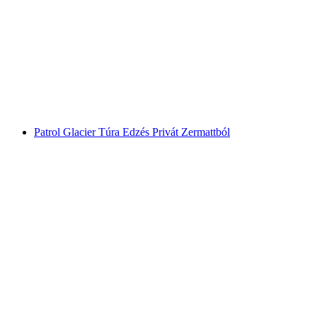
Siklópárna repülés "A Lélegzetelállító"
Zermattban
személyenként
már HUF 97400
Patrol Glacier Túra Edzés Privát Zermattból