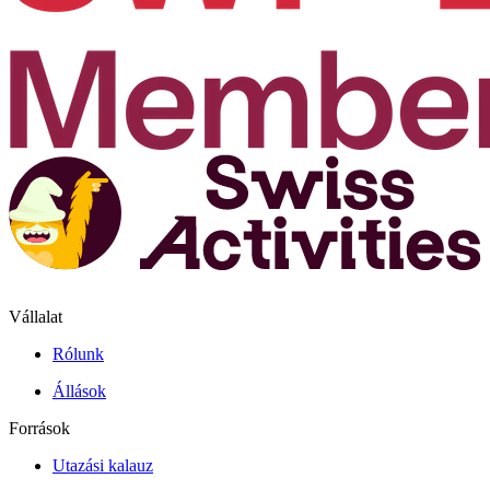
Vállalat
Rólunk
Állások
Források
Utazási kalauz