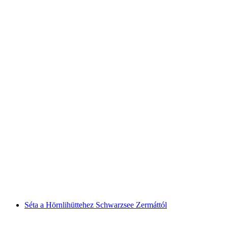
Patrol Glacier Túra Edzés Privát Zermattból
személyenként
már HUF 385300
Séta a Hörnlihüttehez Schwarzsee Zermáttól