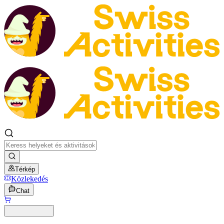
Térkép
Közlekedés
Chat