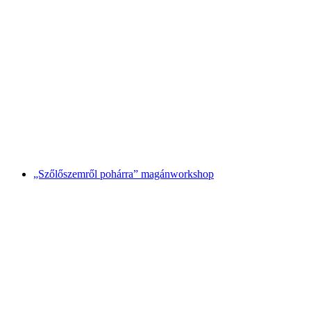
Wein Szabadulós játék a Genfi-tónál
személyenként
már HUF 97400
„Szőlőszemről pohárra” magánworkshop