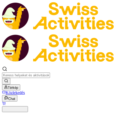
Térkép
Közlekedés
Chat