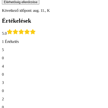
Elérhetőség ellenőrzése
Következő időpont: aug. 11., K
Értékelések
5.0
1 Értékelés
5
0
4
0
3
0
2
0