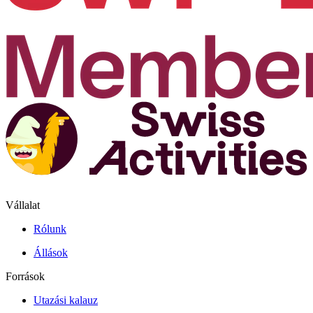
Vállalat
Rólunk
Állások
Források
Utazási kalauz