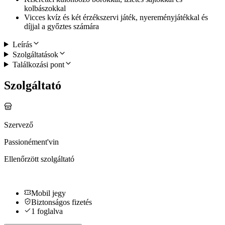
kolbászokkal
Vicces kvíz és két érzékszervi játék, nyereményjátékkal és
díjjal a győztes számára
Leírás
Szolgáltatások
Találkozási pont
Szolgáltató
Szervező
Passionément'vin
Ellenőrzött szolgáltató
Mobil jegy
Biztonságos fizetés
1 foglalva