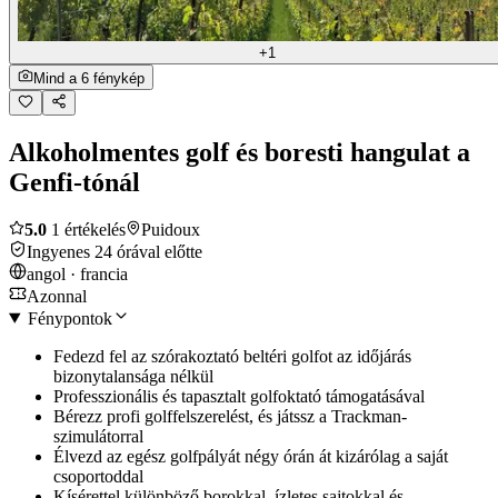
+1
Mind a 6 fénykép
Alkoholmentes golf és boresti hangulat a
Genfi-tónál
5.0
1 értékelés
Puidoux
Ingyenes 24 órával előtte
angol · francia
Azonnal
Fénypontok
Fedezd fel az szórakoztató beltéri golfot az időjárás
bizonytalansága nélkül
Professzionális és tapasztalt golfoktató támogatásával
Bérezz profi golffelszerelést, és játssz a Trackman-
szimulátorral
Élvezd az egész golfpályát négy órán át kizárólag a saját
csoportoddal
Kísérettel különböző borokkal, ízletes sajtokkal és