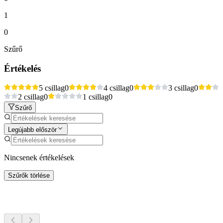
1
0
Szűrő
Értékelés
5 csillag
0
4 csillag
0
3 csillag
0
2 csillag
0
1 csillag
0
Szűrő
Legújabb először
Nincsenek értékelések
Szűrők törlése
További tevékenységek