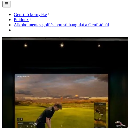
Genfi-tó környéke
Puidoux
Alkoholmentes golf és boresti hangulat a Genfi-tónál