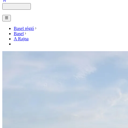
Basel régió
Basel
A Rajna