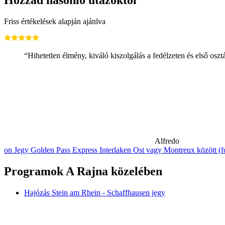
Hozzád hasonló utazóktól
Friss értékelések alapján ajánlva
“Hihetetlen élmény, kiváló kiszolgálás a fedélzeten és első oszt
Alfredo
on Jegy Golden Pass Express Interlaken Ost vagy Montreux között (fo
Programok A Rajna közelében
Hajózás Stein am Rhein - Schaffhausen jegy