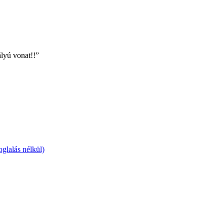
ályú vonat!!”
glalás nélkül)