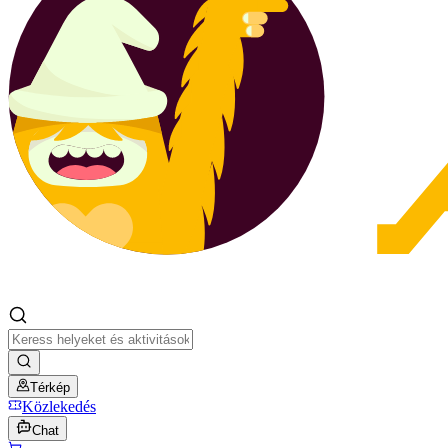
Térkép
Közlekedés
Chat