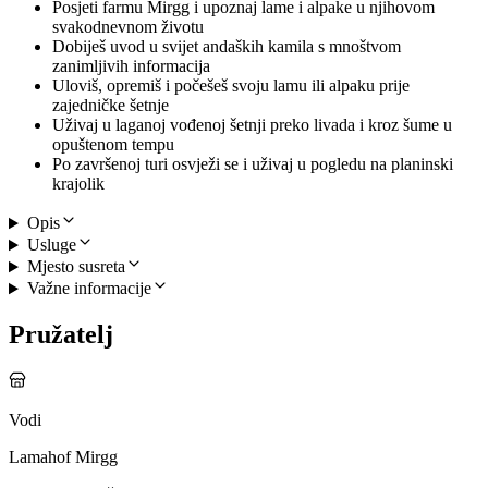
Posjeti farmu Mirgg i upoznaj lame i alpake u njihovom
svakodnevnom životu
Dobiješ uvod u svijet andaških kamila s mnoštvom
zanimljivih informacija
Uloviš, opremiš i počešeš svoju lamu ili alpaku prije
zajedničke šetnje
Uživaj u laganoj vođenoj šetnji preko livada i kroz šume u
opuštenom tempu
Po završenoj turi osvježi se i uživaj u pogledu na planinski
krajolik
Opis
Usluge
Mjesto susreta
Važne informacije
Pružatelj
Vodi
Lamahof Mirgg