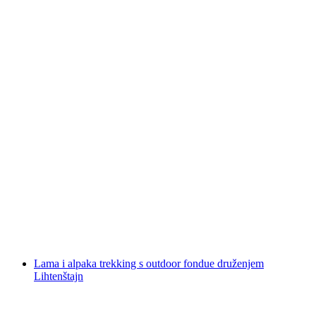
Lama i alpaka uvodna tura Lihtenštajn
po osobi
od €51
Lama i alpaka trekking s outdoor fondue druženjem
Lihtenštajn