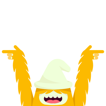
Lama i alpaka trekking s outdoor fondue
druženjem Lihtenštajn
po osobi
od €90