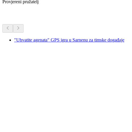
Provjereni pružatelj
Dodatne aktivnosti
"Uhvatite agenata" GPS igra u Sarnenu za timske događaje