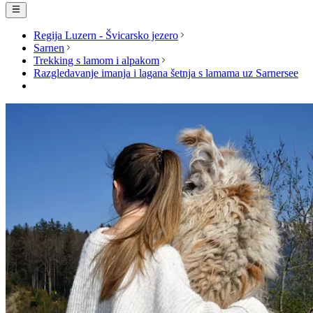
Regija Luzern - Švicarsko jezero
Sarnen
Trekking s lamom i alpakom
Razgledavanje imanja i lagana šetnja s lamama uz Sarnersee