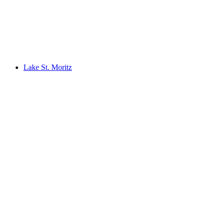
KurBad u Kurhausu Bergün
Lake St. Moritz