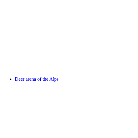
Planta Tower
Deer arena of the Alps