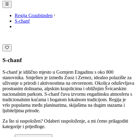
Regija Graubünden
S-chanf
S-chanf
S-chanf je idilično mjesto u Gornjem Engadinu s oko 800
stanovnika. Smješten je između Zuoz i Zernez, idealno polazište za
uživanje u prirodi i aktivnostima na otvorenom. Okolica oduševljava
prostranim dolinama, alpskim krajolicima i obližnjim Švicarskim
nacionalnim parkom. S-chanf čuva izvornu engadinsku atmosferu s
tradicionalnim kućama i bogatom lokalnom tradicijom. Regija je
vrlo popularna među planinarima, skijašima na dugim stazama i
ljubiteljima prirode.
Za što si raspoložen? Odaberi raspoloženje, a mi ćemo prilagoditi
kategorije i prijedloge.