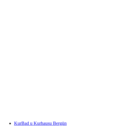
Cresta Palace Celerina
KurBad u Kurhausu Bergün