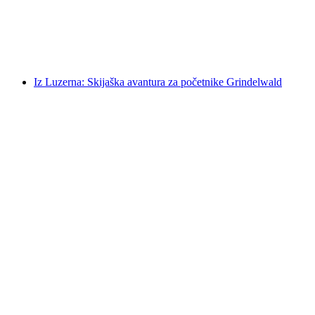
po osobi
od €201
Iz Luzerna: Skijaška avantura za početnike Grindelwald