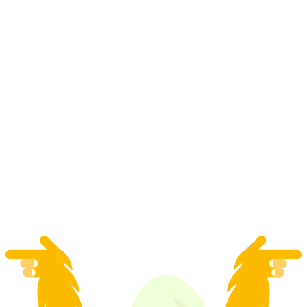
Iz Luzerna: Skijaška avantura za početnike
Grindelwald
po osobi
od €329