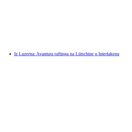
Jungfraujoch s autobusom i željeznicom na
kotače
po osobi
od €306
Iz Luzerna: Avantura raftinga na Lütschine u Interlakenu