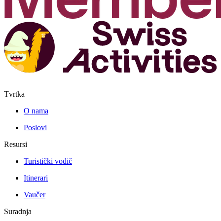
Tvrtka
O nama
Poslovi
Resursi
Turistički vodič
Itinerari
Vaučer
Suradnja