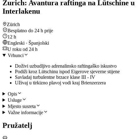
Zurich: Avantura raftinga na Lütschine u
Interlakenu
Zürich
Besplatno do 24 h prije
12 h
Engleski · Španjolski
U roku od 24 h
Vrhunci
Doživi uzbudljivo adrenalinsko raftingaško iskustvo
Podiži kroz Lütschinu ispod Eigerove sjeverne stijene
Savladaj turbulentne brzace klase III - IV
Uživaj u tirkizno plavoj vodi kraj Brienzerzera
Opis
Usluge
Mjesto susreta
Važne informacije
Pružatelj