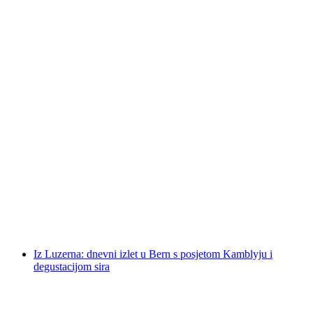
Iz Luzerna: Avantura raftinga na Lütschine u
Interlakenu
po osobi
od €279
Iz Luzerna: dnevni izlet u Bern s posjetom Kamblyju i
degustacijom sira