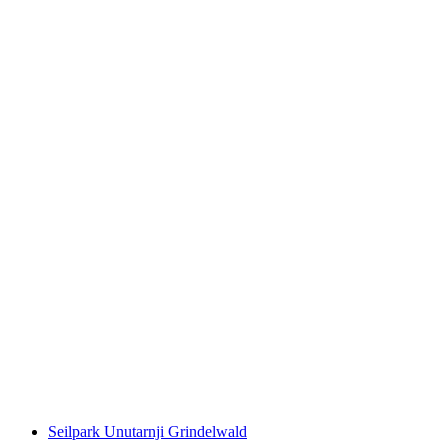
Paket za uvod u nordijsko skijanje u
Grindelwaldu
po osobi
od €88
Seilpark Unutarnji Grindelwald