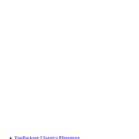
Karta za Pfingstegg iz Grindelwalda
po osobi
od €23
FunPackage Ulaznica Pfingstegg