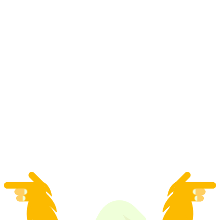
Seilpark Unutarnji Grindelwald
po osobi
od €41