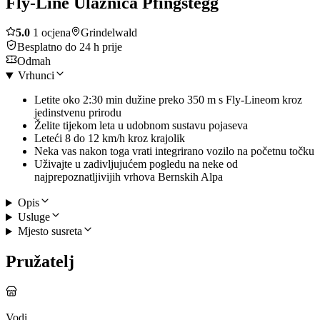
Fly-Line Ulaznica Pfingstegg
5.0
1 ocjena
Grindelwald
Besplatno do 24 h prije
Odmah
Vrhunci
Letite oko 2:30 min dužine preko 350 m s Fly-Lineom kroz
jedinstvenu prirodu
Želite tijekom leta u udobnom sustavu pojaseva
Leteći 8 do 12 km/h kroz krajolik
Neka vas nakon toga vrati integrirano vozilo na početnu točku
Uživajte u zadivljujućem pogledu na neke od
najprepoznatljivijih vrhova Bernskih Alpa
Opis
Usluge
Mjesto susreta
Pružatelj
Vodi