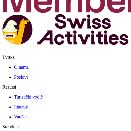
Tvrtka
O nama
Poslovi
Resursi
Turistički vodič
Itinerari
Vaučer
Suradnja