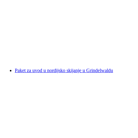
FunPackage Ulaznica Pfingstegg
po osobi
od €87
Paket za uvod u nordijsko skijanje u Grindelwaldu