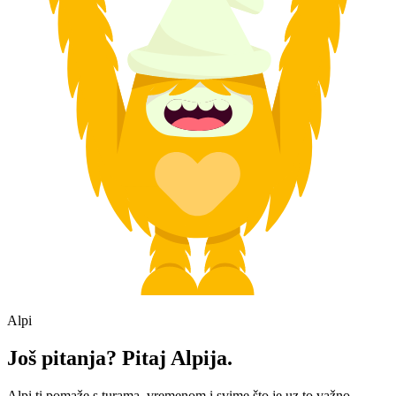
Alpi
Još pitanja? Pitaj Alpija.
Alpi ti pomaže s turama, vremenom i svime što je uz to važno.