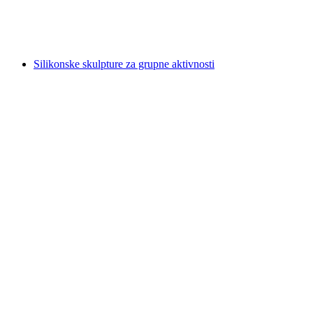
po osobi
od €23
Silikonske skulpture za grupne aktivnosti