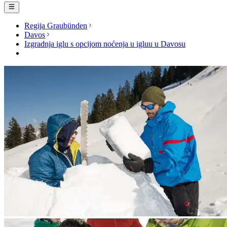
Regija Graubünden
Davos
Izgradnja iglu s opcijom noćenja u igluu u Davosu