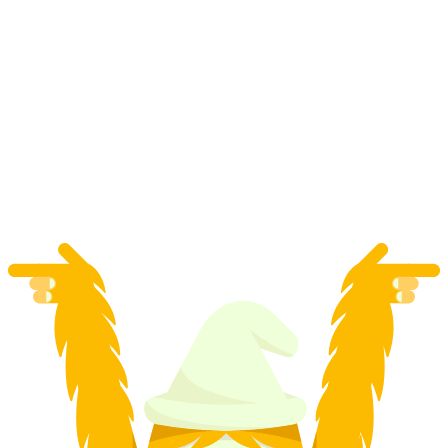
Silikonske skulpture za grupne aktivnosti
po osobi
od €121