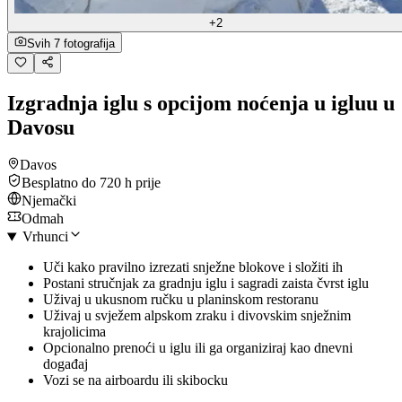
+2
Svih 7 fotografija
Izgradnja iglu s opcijom noćenja u igluu u
Davosu
Davos
Besplatno do 720 h prije
Njemački
Odmah
Vrhunci
Uči kako pravilno izrezati snježne blokove i složiti ih
Postani stručnjak za gradnju iglu i sagradi zaista čvrst iglu
Uživaj u ukusnom ručku u planinskom restoranu
Uživaj u svježem alpskom zraku i divovskim snježnim
krajolicima
Opcionalno prenoći u iglu ili ga organiziraj kao dnevni
događaj
Vozi se na airboardu ili skibocku