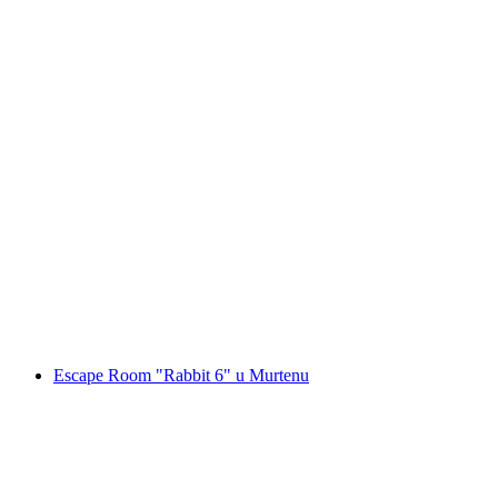
"Pronađi šifru: Povratak borbenih vremena" O
po osobi
od €45
Escape Room "Rabbit 6" u Murtenu