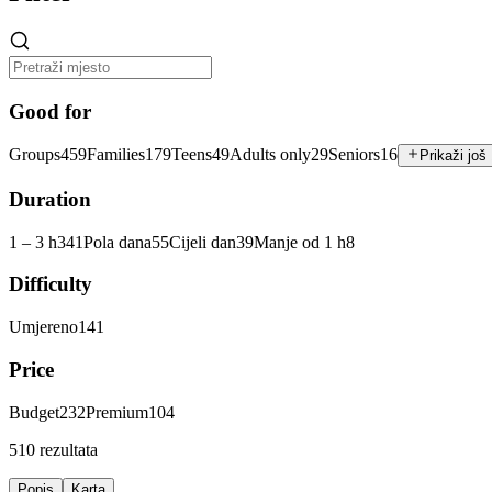
Good for
Groups
459
Families
179
Teens
49
Adults only
29
Seniors
16
Prikaži još
Duration
1 – 3 h
341
Pola dana
55
Cijeli dan
39
Manje od 1 h
8
Difficulty
Umjereno
141
Price
Budget
232
Premium
104
510 rezultata
Popis
Karta