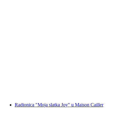
Radionica "Moja draga Marguerite" u Maison
Cailler
po osobi
od €56
Radionica "Moja slatka Joy" u Maison Cailler