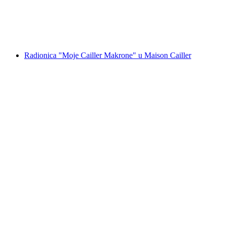
po osobi
od €51
Radionica "Moje Cailler Makrone" u Maison Cailler