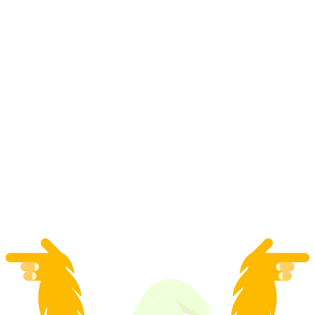
Radionica "Moje Cailler Makrone" u Maison
Cailler
po osobi
od €106