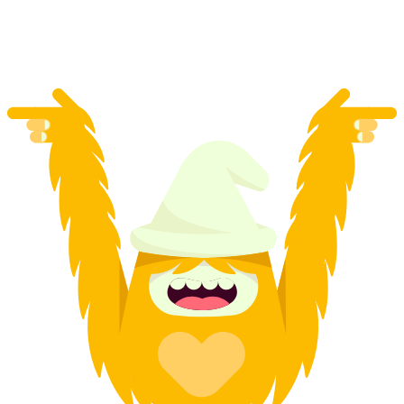
po osobi
od €112