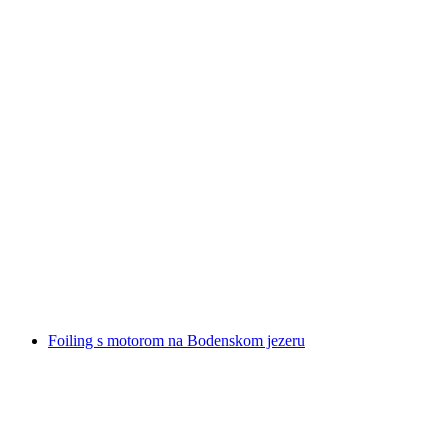
Privatna škola skijanja za djecu i mlade u
Davosu
po osobi
od €468
Foiling s motorom na Bodenskom jezeru