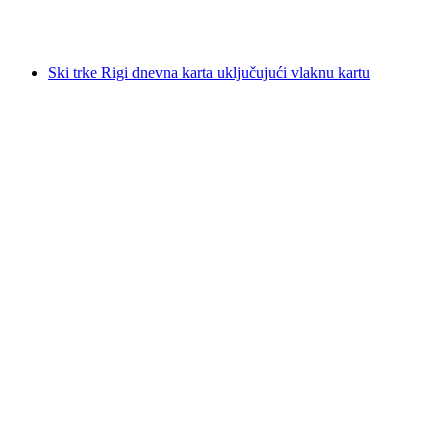
po osobi
od €94
Ski trke Rigi dnevna karta uključujući vlaknu kartu