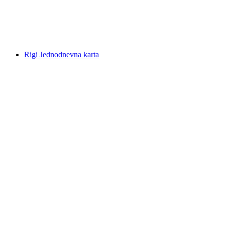
po osobi
od €103
Rigi Jednodnevna karta