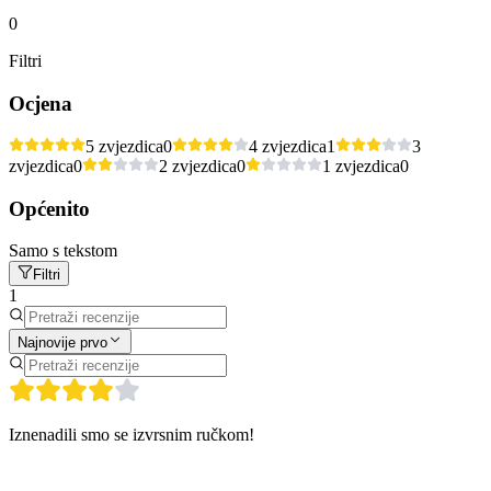
0
Filtri
Ocjena
5 zvjezdica
0
4 zvjezdica
1
3
zvjezdica
0
2 zvjezdica
0
1 zvjezdica
0
Općenito
Samo s tekstom
Filtri
1
Najnovije prvo
Iznenadili smo se izvrsnim ručkom!