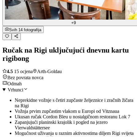
+9
Svih 14 fotografija
Ručak na Rigi uključujući dnevnu kartu
rigibong
4.5
15 ocjena
Arth-Goldau
Bez povrata novca
Odmah
Vrhunci
Neprekidne vožnje s četiri zupčaste željeznice i zračnih žičara
na Rigi
Vožnja prvim zupčastim vlakom u Europi od Vitznaua
Ukusan ručak Cordon Bleu u nostalgičnom restoranu Lok 7
Zapanjujući planinski krajolik i pogled na jezero
Vierwaldstättersee
Mogućnost uživanja u raznim aktivnostima diljem Rigi svijeta