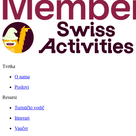
Tvrtka
O nama
Poslovi
Resursi
Turistički vodič
Itinerari
Vaučer