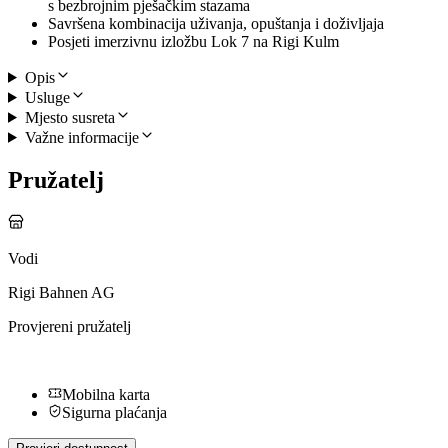
s bezbrojnim pješačkim stazama
Savršena kombinacija uživanja, opuštanja i doživljaja
Posjeti imerzivnu izložbu Lok 7 na Rigi Kulm
Opis
Usluge
Mjesto susreta
Važne informacije
Pružatelj
Vodi
Rigi Bahnen AG
Provjereni pružatelj
Mobilna karta
Sigurna plaćanja