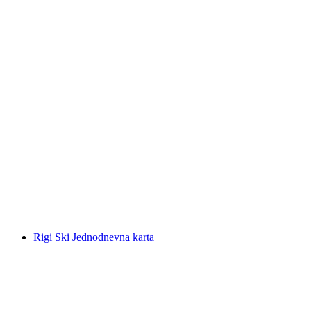
Rigi Jednodnevna karta
po osobi
od €94
Rigi Ski Jednodnevna karta