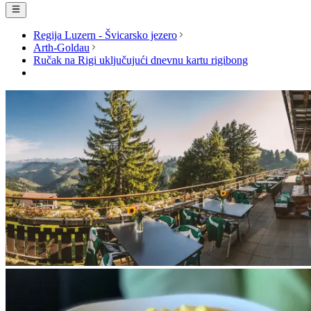
Regija Luzern - Švicarsko jezero
Arth-Goldau
Ručak na Rigi uključujući dnevnu kartu rigibong