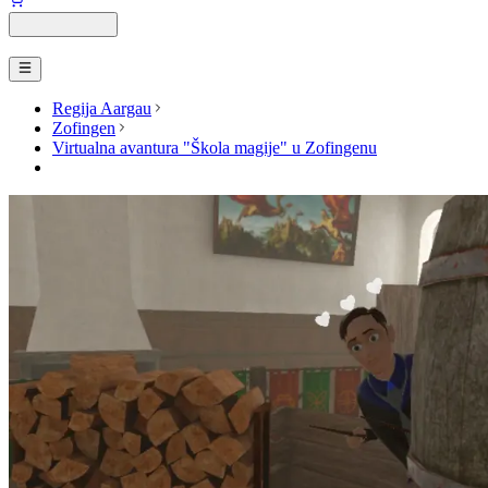
Regija Aargau
Zofingen
Virtualna avantura "Škola magije" u Zofingenu