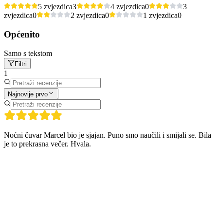
5 zvjezdica
3
4 zvjezdica
0
3
zvjezdica
0
2 zvjezdica
0
1 zvjezdica
0
Općenito
Samo s tekstom
Filtri
1
Najnovije prvo
Noćni čuvar Marcel bio je sjajan. Puno smo naučili i smijali se. Bila
je to prekrasna večer. Hvala.