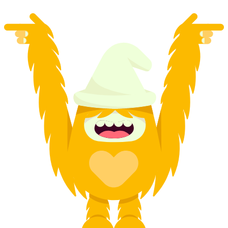
od €28