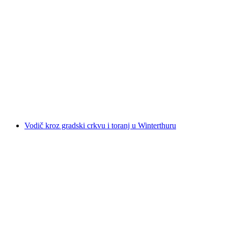
Šetnja i kušanje - Gurmanska razglednica
grada u Winterthur-u
po osobi
od €51
Vodič kroz gradski crkvu i toranj u Winterthuru