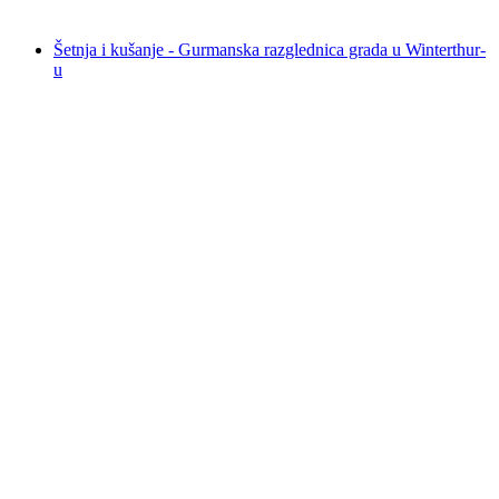
od €23
Šetnja i kušanje - Gurmanska razglednica grada u Winterthur-
u