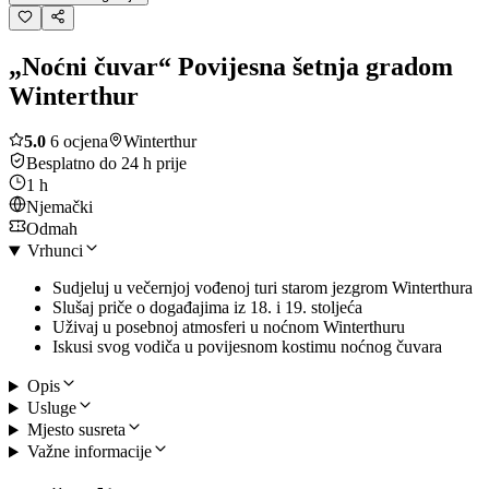
„Noćni čuvar“ Povijesna šetnja gradom
Winterthur
5.0
6 ocjena
Winterthur
Besplatno do 24 h prije
1 h
Njemački
Odmah
Vrhunci
Sudjeluj u večernjoj vođenoj turi starom jezgrom Winterthura
Slušaj priče o događajima iz 18. i 19. stoljeća
Uživaj u posebnoj atmosferi u noćnom Winterthuru
Iskusi svog vodiča u povijesnom kostimu noćnog čuvara
Opis
Usluge
Mjesto susreta
Važne informacije