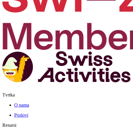
Tvrtka
O nama
Poslovi
Resursi