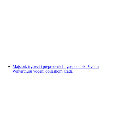
Staromigradski vodič Winterthur s zvonikom i
razgledom
po osobi
od €28
Majstori, trgovci i prepredenici - gospodarski život u
Winterthuru vođeni obilaskom grada