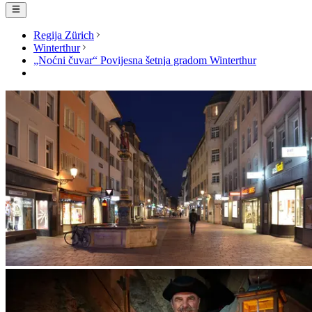
Regija Zürich
Winterthur
„Noćni čuvar“ Povijesna šetnja gradom Winterthur