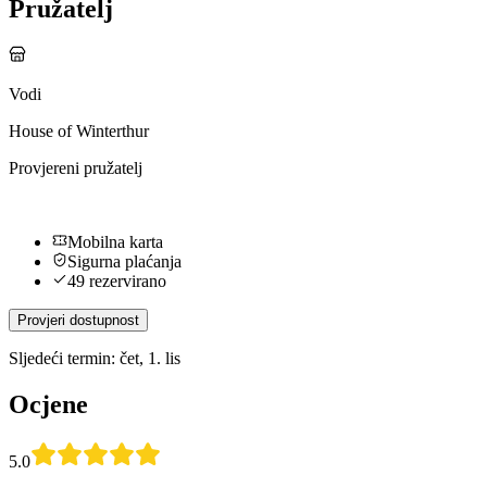
Pružatelj
Vodi
House of Winterthur
Provjereni pružatelj
Mobilna karta
Sigurna plaćanja
49 rezervirano
Provjeri dostupnost
Sljedeći termin: čet, 1. lis
Ocjene
5.0