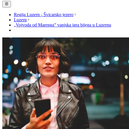
Regija Luzern - Švicarsko jezero
Luzern
„Vojvoda od Marenga” vanjska igra bijega u Luzernu