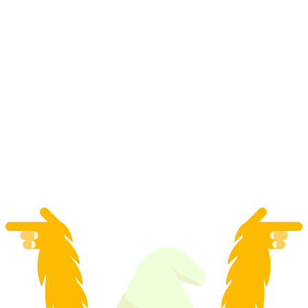
"Izvor" vanjska igra bijega Como (Italija)
po osobi
od €11