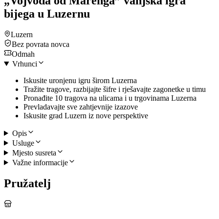
„Vojvoda od Marenga” vanjska igra
bijega u Luzernu
Luzern
Bez povrata novca
Odmah
Vrhunci
Iskusite uronjenu igru širom Luzerna
Tražite tragove, razbijajte šifre i rješavajte zagonetke u timu
Pronađite 10 tragova na ulicama i u trgovinama Luzerna
Prevladavajte sve zahtjevnije izazove
Iskusite grad Luzern iz nove perspektive
Opis
Usluge
Mjesto susreta
Važne informacije
Pružatelj