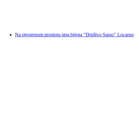
po osobi
od €16
Na otvorenom prostoru igra bijega "Društvo Sasso" Locarno