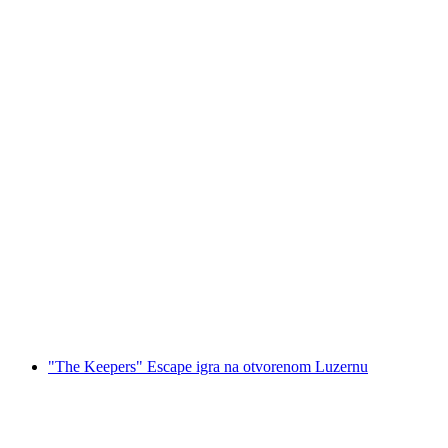
Na otvorenom prostoru igra bijega "Društvo
Sasso" Locarno
po osobi
od €15
"The Keepers" Escape igra na otvorenom Luzernu