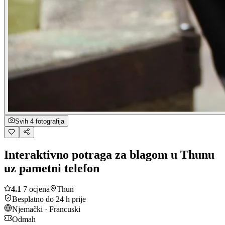
Svih 4 fotografija
Interaktivno potraga za blagom u Thunu
uz pametni telefon
4.1
7 ocjena
Thun
Besplatno do 24 h prije
Njemački · Francuski
Odmah