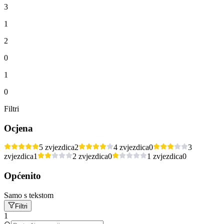
3
1
2
0
1
0
Filtri
Ocjena
5 zvjezdica
2
4 zvjezdica
0
3
zvjezdica
1
2 zvjezdica
0
1 zvjezdica
0
Općenito
Samo s tekstom
Filtri
1