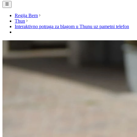
Regija Bern
Thun
Interaktivno potraga za blagom u Thunu uz pametni telefon